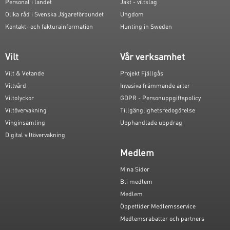
Personal i landet
Jakt - viltslag
Olika råd i Svenska Jägareförbundet
Ungdom
Kontakt- och fakturainformation
Hunting in Sweden
Vilt
Vår verksamhet
Vilt & Vetande
Projekt Fjällgås
Viltvård
Invasiva främmande arter
Viltolyckor
GDPR - Personuppgiftspolicy
Viltövervakning
Tillgänglighetsredogörelse
Vinginsamling
Upphandlade uppdrag
Digital viltövervakning
Medlem
Mina Sidor
Bli medlem
Medlem
Öppettider Medlemsservice
Medlemsrabatter och partners