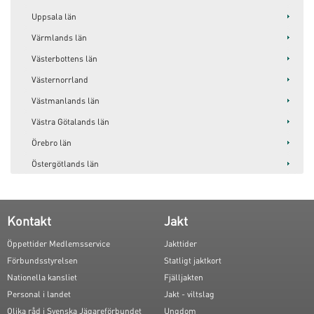
Uppsala län
Värmlands län
Västerbottens län
Västernorrland
Västmanlands län
Västra Götalands län
Örebro län
Östergötlands län
Kontakt
Jakt
Öppettider Medlemsservice
Jakttider
Förbundsstyrelsen
Statligt jaktkort
Nationella kansliet
Fjälljakten
Personal i landet
Jakt - viltslag
Olika råd i Svenska Jägareförbundet
Ungdom