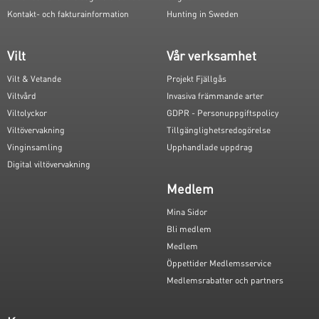
Kontakt- och fakturainformation
Hunting in Sweden
Vilt
Vår verksamhet
Vilt & Vetande
Projekt Fjällgås
Viltvård
Invasiva främmande arter
Viltolyckor
GDPR - Personuppgiftspolicy
Viltövervakning
Tillgänglighetsredogörelse
Vinginsamling
Upphandlade uppdrag
Digital viltövervakning
Medlem
Mina Sidor
Bli medlem
Medlem
Öppettider Medlemsservice
Medlemsrabatter och partners