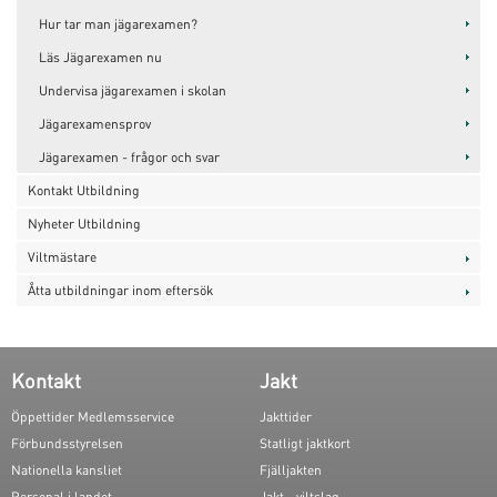
Hur tar man jägarexamen?
Läs Jägarexamen nu
Undervisa jägarexamen i skolan
Jägarexamensprov
Jägarexamen - frågor och svar
Kontakt Utbildning
Nyheter Utbildning
Viltmästare
Åtta utbildningar inom eftersök
Kontakt
Jakt
Öppettider Medlemsservice
Jakttider
Förbundsstyrelsen
Statligt jaktkort
Nationella kansliet
Fjälljakten
Personal i landet
Jakt - viltslag