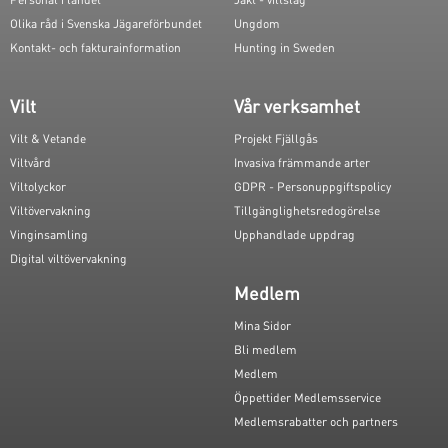
Olika råd i Svenska Jägareförbundet
Ungdom
Kontakt- och fakturainformation
Hunting in Sweden
Vilt
Vår verksamhet
Vilt & Vetande
Projekt Fjällgås
Viltvård
Invasiva främmande arter
Viltolyckor
GDPR - Personuppgiftspolicy
Viltövervakning
Tillgänglighetsredogörelse
Vinginsamling
Upphandlade uppdrag
Digital viltövervakning
Medlem
Mina Sidor
Bli medlem
Medlem
Öppettider Medlemsservice
Medlemsrabatter och partners