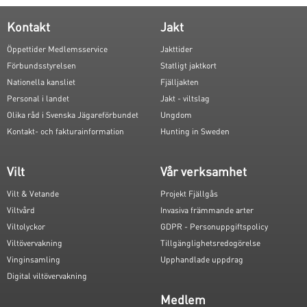
Kontakt
Jakt
Öppettider Medlemsservice
Jakttider
Förbundsstyrelsen
Statligt jaktkort
Nationella kansliet
Fjälljakten
Personal i landet
Jakt - viltslag
Olika råd i Svenska Jägareförbundet
Ungdom
Kontakt- och fakturainformation
Hunting in Sweden
Vilt
Vår verksamhet
Vilt & Vetande
Projekt Fjällgås
Viltvård
Invasiva främmande arter
Viltolyckor
GDPR - Personuppgiftspolicy
Viltövervakning
Tillgänglighetsredogörelse
Vinginsamling
Upphandlade uppdrag
Digital viltövervakning
Medlem