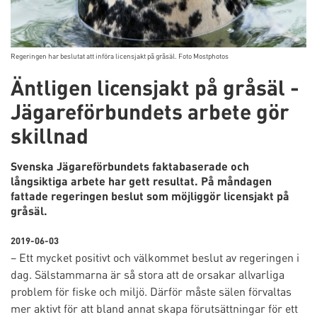
Regeringen har beslutat att införa licensjakt på gråsäl. Foto Mostphotos
Äntligen licensjakt på gråsäl -
Jägareförbundets arbete gör
skillnad
Svenska Jägareförbundets faktabaserade och
långsiktiga arbete har gett resultat. På måndagen
fattade regeringen beslut som möjliggör licensjakt på
gråsäl.
2019-06-03
– Ett mycket positivt och välkommet beslut av regeringen i
dag. Sälstammarna är så stora att de orsakar allvarliga
problem för fiske och miljö. Därför måste sälen förvaltas
mer aktivt för att bland annat skapa förutsättningar för ett