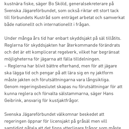
kustnära fiske, säger Bo Sköld, generalsekreterare på
Svenska Jägareförbundet, som också riktar ett stort tack
till förbundets Kustråd som enträget arbetat och samverkat
både nationellt och internationellt i frågan.
Under många års tid har enbart skyddsjakt på säl tillåtits.
Reglerna för skyddsjakten har återkommande förändrats
och det är ett komplicerat regelverk, vilket har begränsat
möjligheterna för jägarna att fälla tilldelningen.
– Reglerna har blivit bättre efterhand, men för att jägare
ska lägga tid och pengar på att lära sig en ny jaktform
måste jakten och förutsättningarna vara långsiktiga.
Genom regeringsbeslutet skapas nu förutsättningar för att
kunna reglera och förvalta sälstammarna, säger Hans
Geibrink, ansvarig för kustjaktfrågor.
Svenska Jägareförbundet välkomnar beskedet att
regeringen öppnar för licensjakt på gråsäl men vill
samtidigt påtala att det finns ytterligare frågor som måste