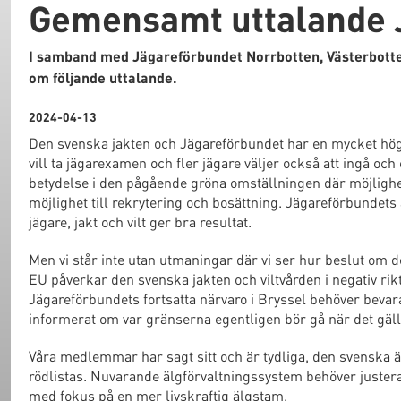
Gemensamt uttalande J
I samband med Jägareförbundet Norrbotten, Västerbotte
om följande uttalande.
2024-04-13
Den svenska jakten och Jägareförbundet har en mycket hög a
vill ta jägarexamen och fler jägare väljer också att ingå oc
betydelse i den pågående gröna omställningen där möjlighe
möjlighet till rekrytering och bosättning. Jägareförbundets
jägare, jakt och vilt ger bra resultat.
Men vi står inte utan utmaningar där vi ser hur beslut om de
EU påverkar den svenska jakten och viltvården i negativ rik
Jägareförbundets fortsatta närvaro i Bryssel behöver bevar
informerat om var gränserna egentligen bör gå när det gäll
Våra medlemmar har sagt sitt och är tydliga, den svenska äl
rödlistas. Nuvarande älgförvaltningssystem behöver justera
med fokus på en mer livskraftig älgstam.