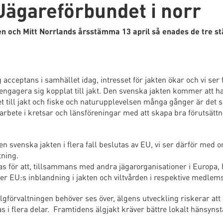
ägareförbundet i norr
n och Mitt Norrlands årsstämma 13 april så enades de tre 
cceptans i samhället idag, intresset för jakten ökar och vi ser 
h engagera sig kopplat till jakt. Den svenska jakten kommer att h
t till jakt och fiske och naturupplevelsen många gånger är det 
 arbete i kretsar och länsföreningar med att skapa bra förutsättn
n svenska jakten i flera fall beslutas av EU, vi ser därför med o
tning.
as för att, tillsammans med andra jägarorganisationer i Europa,
er EU:s inblandning i jakten och viltvården i respektive medlem
gförvaltningen behöver ses över, älgens utveckling riskerar att
s i flera delar. Framtidens älgjakt kräver bättre lokalt hänsyns