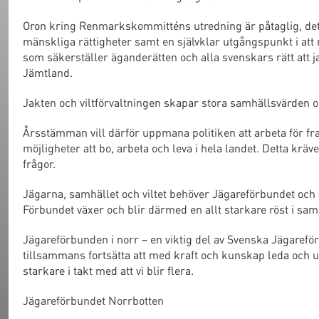
Oron kring Renmarkskommitténs utredning är påtaglig, det
mänskliga rättigheter samt en självklar utgångspunkt i at
som säkerställer äganderätten och alla svenskars rätt att 
Jämtland.
Jakten och viltförvaltningen skapar stora samhällsvärden o
Årsstämman vill därför uppmana politiken att arbeta för fr
möjligheter att bo, arbeta och leva i hela landet. Detta krä
frågor.
Jägarna, samhället och viltet behöver Jägareförbundet oc
Förbundet växer och blir därmed en allt starkare röst i samh
Jägareförbunden i norr – en viktig del av Svenska Jägareför
tillsammans fortsätta att med kraft och kunskap leda och u
starkare i takt med att vi blir flera.
Jägareförbundet Norrbotten