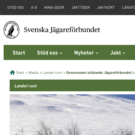
STÖD OSS
A-Ö
MINA SIDOR
JAKTTIDER
JAKTKORT
LÄNSF
Start
Stöd oss
Nyheter
Jakt
Start
»
Media
»
Landet runt
»
Gemensamt uttalande Jägareförbundet i 
Landet runt