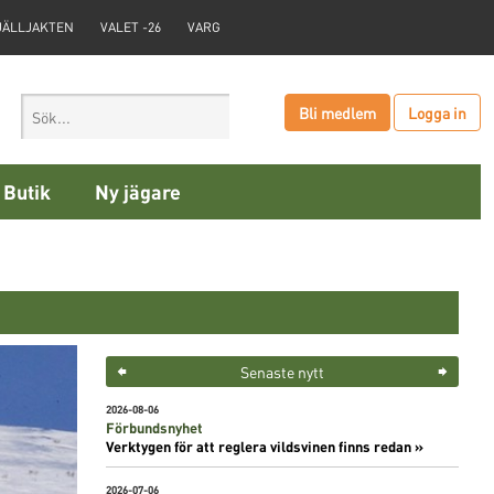
JÄLLJAKTEN
VALET -26
VARG
Bli medlem
Logga in
Butik
Ny jägare
Senaste nytt
2026-08-06
Förbundsnyhet
Verktygen för att reglera vildsvinen finns redan »
2026-07-06