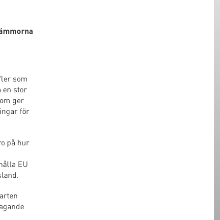
stämmorna
fler som
a en stor
som ger
ingar för
ro på hur
 hålla EU
sland.
 arten
tagande