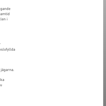
äggande
ramtid
len i
r
nslofyllda
 jägarna.
ska
nu