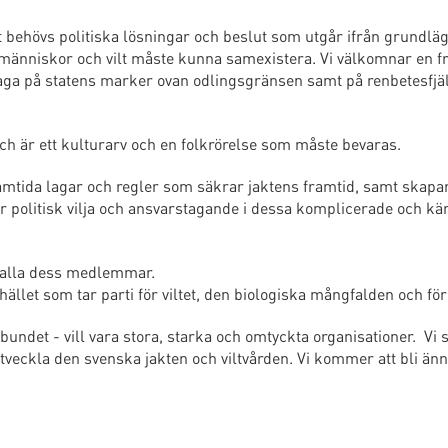
 behövs politiska lösningar och beslut som utgår ifrån grundl
t människor och vilt måste kunna samexistera. Vi välkomnar en f
jaga på statens marker ovan odlingsgränsen samt på renbetesfjäl
ch är ett kulturarv och en folkrörelse som måste bevaras.
amtida lagar och regler som säkrar jaktens framtid, samt skapa
ver politisk vilja och ansvarstagande i dessa komplicerade och kä
h alla dess medlemmar.
ället som tar parti för viltet, den biologiska mångfalden och för
bundet - vill vara stora, starka och omtyckta organisationer. Vi 
tveckla den svenska jakten och viltvården. Vi kommer att bli än