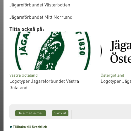
Jägareförbundet Västerbotten
Jägareförbundet Mitt Norrland
Titta också på:
Västra Götaland
Östergötland
Logotyper Jägareförbundet Västra
Logotyper Jäg
Götaland
Dela med e-mail
Skriv ut
Tillbaka till överblick