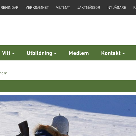
ÖRENINGAR
VERKSAMHET
VILTMAT
JAKTMÄSSOR
NY JÄGARE
F
Vilt
Utbildning
Medlem
Kontakt
norr