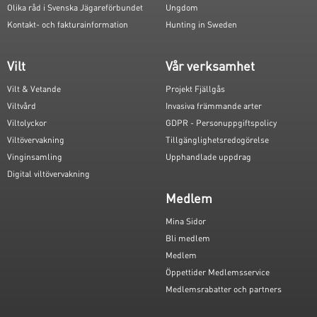
Olika råd i Svenska Jägareförbundet
Ungdom
Kontakt- och fakturainformation
Hunting in Sweden
Vilt
Vår verksamhet
Vilt & Vetande
Projekt Fjällgås
Viltvård
Invasiva främmande arter
Viltolyckor
GDPR - Personuppgiftspolicy
Viltövervakning
Tillgänglighetsredogörelse
Vinginsamling
Upphandlade uppdrag
Digital viltövervakning
Medlem
Mina Sidor
Bli medlem
Medlem
Öppettider Medlemsservice
Medlemsrabatter och partners