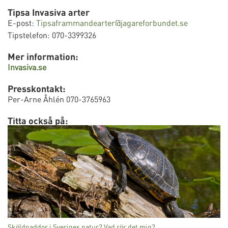
Tipsa Invasiva arter
E-post:
Tipsaframmandearter@jagareforbundet.se
Tipstelefon: 070-3399326
Mer information:
Invasiva.se
Presskontakt:
Per-Arne Åhlén 070-3765963
Titta också på:
Sköldpaddor i Sveriges natur? Vad rör det mig?