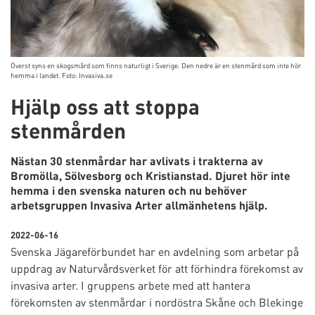
Överst syns en skogsmård som finns naturligt i Sverige. Den nedre är en stenmård som inte hör
hemma i landet. Foto: Invasiva.se
Hjälp oss att stoppa
stenmården
Nästan 30 stenmårdar har avlivats i trakterna av
Bromölla, Sölvesborg och Kristianstad. Djuret hör inte
hemma i den svenska naturen och nu behöver
arbetsgruppen Invasiva Arter allmänhetens hjälp.
2022-06-16
Svenska Jägareförbundet har en avdelning som arbetar på
uppdrag av Naturvårdsverket för att förhindra förekomst av
invasiva arter. I gruppens arbete med att hantera
förekomsten av stenmårdar i nordöstra Skåne och Blekinge