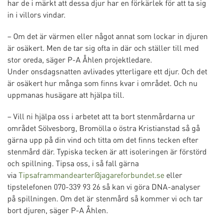
har de i märkt att dessa djur har en förkärlek för att ta sig
in i villors vindar.
– Om det är värmen eller något annat som lockar in djuren
är osäkert. Men de tar sig ofta in där och ställer till med
stor oreda, säger P-A Åhlen projektledare.
Under onsdagsnatten avlivades ytterligare ett djur. Och det
är osäkert hur många som finns kvar i området. Och nu
uppmanas husägare att hjälpa till.
– Vill ni hjälpa oss i arbetet att ta bort stenmårdarna ur
området Sölvesborg, Bromölla o östra Kristianstad så gå
gärna upp på din vind och titta om det finns tecken efter
stenmård där. Typiska tecken är att isoleringen är förstörd
och spillning. Tipsa oss, i så fall gärna
via
Tipsaframmandearter@jagareforbundet.se
eller
tipstelefonen 070-339 93 26 så kan vi göra DNA-analyser
på spillningen. Om det är stenmård så kommer vi och tar
bort djuren, säger P-A Åhlen.