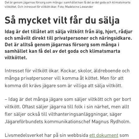
Det är genom jägarnas försorg som många i samhället kan få del av det goda och klimatsmarta
viltköttet. Och intresset för viltkött ökar. Foto: Madeleine Lewander
Så mycket vilt får du sälja
Idag är det tillåtet att sälja viltkött från älg, hjort, rådjur
och småvilt direkt till privatpersoner och näringsidkare.
Det är alltså genom jägarnas försorg som många i
samhället kan få del av det goda och klimatsmarta
viltköttet.
Intresset för viltkött ökar. Kockar, skolor, äldreboende och
många privatpersoner vill komma åt köttet. Men för att
komma dit krävs jägare som är villiga att sälja viltkött.
– Idag är det många jägare som säljer viltkött och ger bort
viltkött. Oftast säljer jägarna till folk i sin närhet, men allt
fler säljer också till vilthanteringsanläggningar, säger
Jägareförbundets kommunikationschef Magnus Rydholm.
Livsmedelsverket har på sin webbsida
ett dokument
som