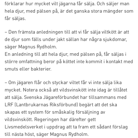
förklarar hur mycket vilt jägarna får sälja. Och säljer man
hela djur, med pälsen på, är det ganska stora mängder som
får säljas.
– Den främsta anledningen till att vi får sälja viltkött är att
de djur som fälls under jakt sällan har några sjukdomar,
säger Magnus Rydholm.
En anledning till att hela djur, med pälsen på, får säljas i
större omfattning beror på köttet inte kommit i kontakt med
smuts eller bakterier.
– Om jägaren flår och styckar viltet får vi inte sälja lika
mycket. Notera också att vildsvinskött inte idag är tillåtet
att sälja. Svenska Jägareförbundet har tillsammans med
LRF (Lantbrukarnas Riksförbund) begärt att det ska
skapas ett system för småskalig försäljning av
vildsvinskött. Regeringen har därefter gett
Livsmedelsverket i uppdrag att ta fram ett sådant förslag
till nästa höst, säger Magnus Rydholm.