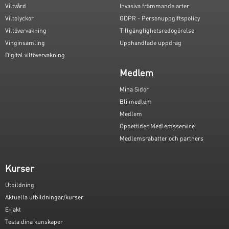
Viltvård
Invasiva främmande arter
Viltolyckor
GDPR - Personuppgiftspolicy
Viltövervakning
Tillgänglighetsredogörelse
Vinginsamling
Upphandlade uppdrag
Digital viltövervakning
Medlem
Mina Sidor
Bli medlem
Medlem
Öppettider Medlemsservice
Medlemsrabatter och partners
Kurser
Utbildning
Aktuella utbildningar/kurser
E-jakt
Testa dina kunskaper