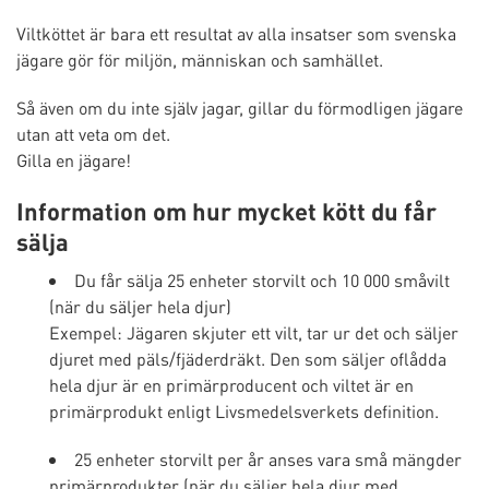
Viltköttet är bara ett resultat av alla insatser som svenska
jägare gör för miljön, människan och samhället.
Så även om du inte själv jagar, gillar du förmodligen jägare
utan att veta om det.
Gilla en jägare!
Information om hur mycket kött du får
sälja
Du får sälja 25 enheter storvilt och 10 000 småvilt
(när du säljer hela djur)
Exempel: Jägaren skjuter ett vilt, tar ur det och säljer
djuret med päls/fjäderdräkt. Den som säljer oflådda
hela djur är en primärproducent och viltet är en
primärprodukt enligt Livsmedelsverkets definition.
25 enheter storvilt per år anses vara små mängder
primärprodukter (när du säljer hela djur med