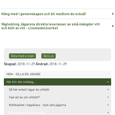
Häng med i gemenskapen och bli medlem du också!
Vägledning Jägarens direkta leveranser av små mängder vilt
och kött av vilt - Livsmedelsverket
Dela med e-mail
Skriv ut
Skapad:
2018-11-29
Ändrad:
2018-11-29
HEM - GILLA EN JÄGARE
Här blir det middag...
Så här enkelt lagar du viltkött
Vad vet du om viltkött?
Köttkvalitet i toppklass - tack vare jägarna
Så mycket vilt får du sälja