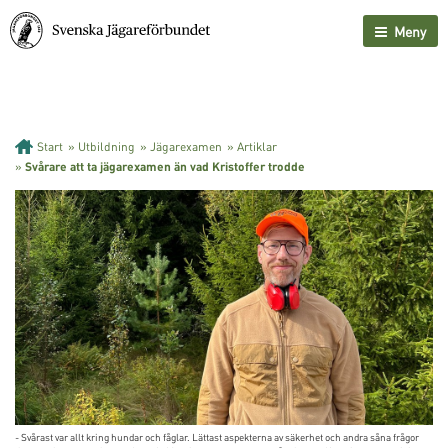
Meny
Start
»
Utbildning
»
Jägarexamen
»
Artiklar
»
Svårare att ta jägarexamen än vad Kristoffer trodde
- Svårast var allt kring hundar och fåglar. Lättast aspekterna av säkerhet och andra såna frågor