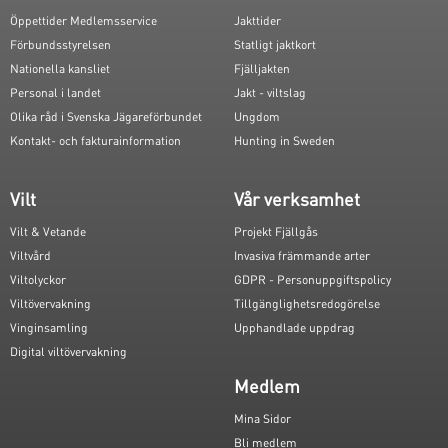
Öppettider Medlemsservice
Jakttider
Förbundsstyrelsen
Statligt jaktkort
Nationella kansliet
Fjälljakten
Personal i landet
Jakt - viltslag
Olika råd i Svenska Jägareförbundet
Ungdom
Kontakt- och fakturainformation
Hunting in Sweden
Vilt
Vår verksamhet
Vilt & Vetande
Projekt Fjällgås
Viltvård
Invasiva främmande arter
Viltolyckor
GDPR - Personuppgiftspolicy
Viltövervakning
Tillgänglighetsredogörelse
Vinginsamling
Upphandlade uppdrag
Digital viltövervakning
Medlem
Mina Sidor
Bli medlem