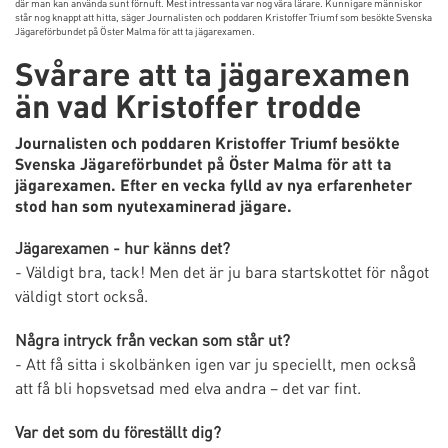
där man kan använda sunt förnuft. Mest intressanta var nog våra lärare. Kunnigare människor
står nog knappt att hitta, säger Journalisten och poddaren Kristoffer Triumf som besökte Svenska
Jägareförbundet på Öster Malma för att ta jägarexamen.
Svårare att ta jägarexamen
än vad Kristoffer trodde
Journalisten och poddaren Kristoffer Triumf besökte
Svenska Jägareförbundet på Öster Malma för att ta
jägarexamen. Efter en vecka fylld av nya erfarenheter
stod han som nyutexaminerad jägare.
Jägarexamen - hur känns det?
- Väldigt bra, tack! Men det är ju bara startskottet för något
väldigt stort också.
Några intryck från veckan som står ut?
- Att få sitta i skolbänken igen var ju speciellt, men också
att få bli hopsvetsad med elva andra – det var fint.
Var det som du föreställt dig?