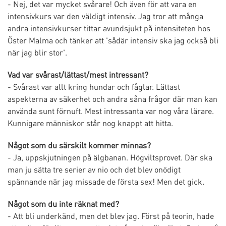
- Nej, det var mycket svårare! Och även för att vara en
intensivkurs var den väldigt intensiv. Jag tror att många
andra intensivkurser tittar avundsjukt på intensiteten hos
Öster Malma och tänker att 'sådär intensiv ska jag också bli
när jag blir stor'.
Vad var svårast/lättast/mest intressant?
- Svårast var allt kring hundar och fåglar. Lättast
aspekterna av säkerhet och andra såna frågor där man kan
använda sunt förnuft. Mest intressanta var nog våra lärare.
Kunnigare människor står nog knappt att hitta.
Något som du särskilt kommer minnas?
- Ja, uppskjutningen på älgbanan. Högviltsprovet. Där ska
man ju sätta tre serier av nio och det blev onödigt
spännande när jag missade de första sex! Men det gick.
Något som du inte räknat med?
- Att bli underkänd, men det blev jag. Först på teorin, hade