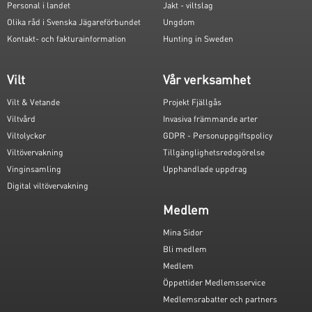
Personal i landet
Jakt - viltslag
Olika råd i Svenska Jägareförbundet
Ungdom
Kontakt- och fakturainformation
Hunting in Sweden
Vilt
Vår verksamhet
Vilt & Vetande
Projekt Fjällgås
Viltvård
Invasiva främmande arter
Viltolyckor
GDPR - Personuppgiftspolicy
Viltövervakning
Tillgänglighetsredogörelse
Vinginsamling
Upphandlade uppdrag
Digital viltövervakning
Medlem
Mina Sidor
Bli medlem
Medlem
Öppettider Medlemsservice
Medlemsrabatter och partners