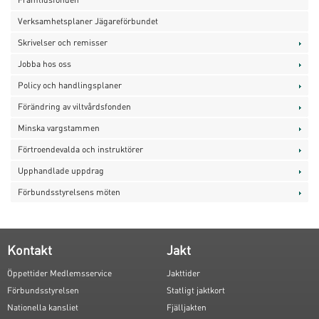
Verksamhetsplaner Jägareförbundet
Skrivelser och remisser
Jobba hos oss
Policy och handlingsplaner
Förändring av viltvårdsfonden
Minska vargstammen
Förtroendevalda och instruktörer
Upphandlade uppdrag
Förbundsstyrelsens möten
Kontakt
Jakt
Öppettider Medlemsservice
Jakttider
Förbundsstyrelsen
Statligt jaktkort
Nationella kansliet
Fjälljakten