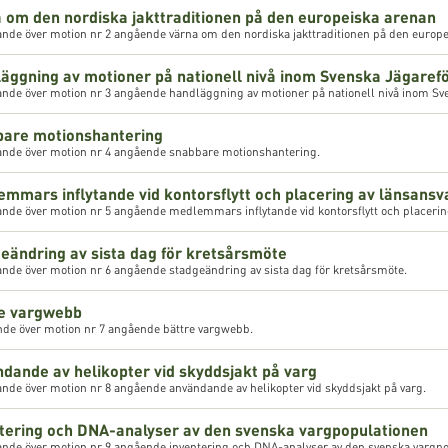
a om den nordiska jakttraditionen på den europeiska arenan
ande över motion nr 2 angående värna om den nordiska jakttraditionen på den europe
läggning av motioner på nationell nivå inom Svenska Jägaref
ande över motion nr 3 angående handläggning av motioner på nationell nivå inom Sv
bare motionshantering
ande över motion nr 4 angående snabbare motionshantering.
emmars inflytande vid kontorsflytt och placering av länsansv
nde över motion nr 5 angående medlemmars inflytande vid kontorsflytt och placerin
geändring av sista dag för kretsårsmöte
nde över motion nr 6 angående stadgeändring av sista dag för kretsårsmöte.
re vargwebb
nde över motion nr 7 angående bättre vargwebb.
ndande av helikopter vid skyddsjakt på varg
nde över motion nr 8 angående användande av helikopter vid skyddsjakt på varg.
ntering och DNA-analyser av den svenska vargpopulationen
ande över motion nr 9 angående inventering och DNA-analyser av den svenska vargpo