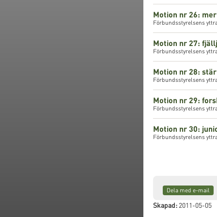
Motion nr 26: mer
Förbundsstyrelsens yttr
Motion nr 27: fjäl
Förbundsstyrelsens yttra
Motion nr 28: stär
Förbundsstyrelsens yttra
Motion nr 29: for
Förbundsstyrelsens yttr
Motion nr 30: jun
Förbundsstyrelsens yttr
Dela med e-mail
Skapad:
2011-05-05