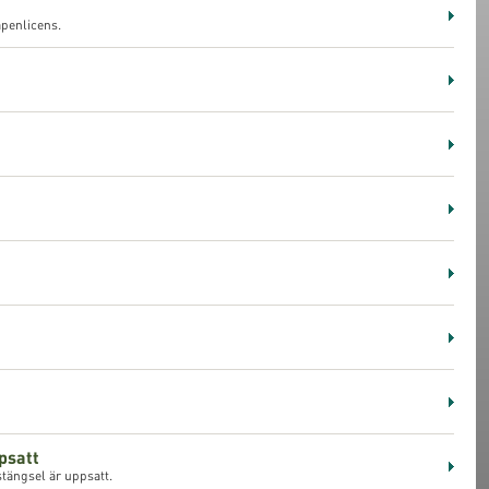
apenlicens.
psatt
stängsel är uppsatt.