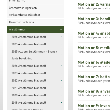
Innehåll A-Ö
Motion nr 2: värn
Årsredovisningar och
Förbundsstyrelsens yttr
verksamhetsberättelser
Motion nr 3: hand
Dokument och avtal
Förbundsstyrelsens yttr
Årsstämmor
Motion nr 4: snab
2026 Årsstämma Nationell
Förbundsstyrelsens yttr
2025 Årsstämma Nationell
Motion nr 5: medl
2025 Allt om årsstämman - Svensk
Förbundsstyrelsens yttra
Jakts bevakning
Motion nr 6: stad
2024 Årsstämma Nationell
Förbundsstyrelsens yttra
2023 Årsstämma Nationell
Motion nr 7: bätt
2022 Årsstämma Nationell
Förbundsstyrelsen yttra
2021 Årsstämma Nationell
Motion nr 8: anvä
2020 Årsstämma Nationell
Förbundsstyrelsens yttra
2019 Årsstämma Nationell
Motion nr 9: inve
Förbundsstyrelsens yttr
2018 Årstämma Nationell