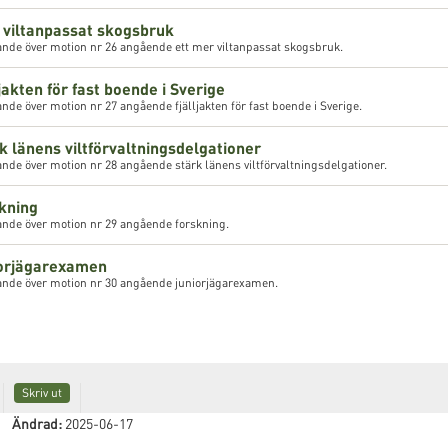
 viltanpassat skogsbruk
ande över motion nr 26 angående ett mer viltanpassat skogsbruk.
ljakten för fast boende i Sverige
nde över motion nr 27 angående fjälljakten för fast boende i Sverige.
k länens viltförvaltningsdelgationer
nde över motion nr 28 angående stärk länens viltförvaltningsdelgationer.
skning
ande över motion nr 29 angående forskning.
iorjägarexamen
ande över motion nr 30 angående juniorjägarexamen.
Skriv ut
Ändrad:
2025-06-17