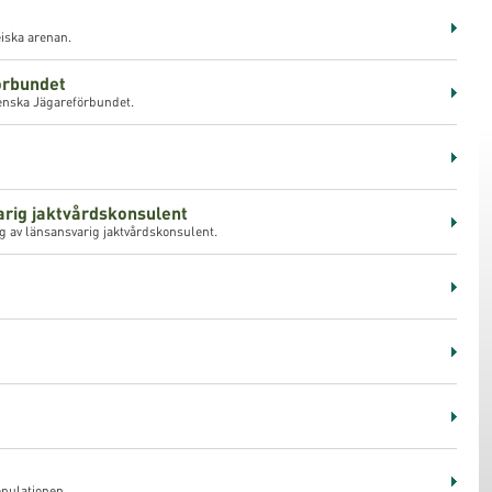
iska arenan.
örbundet
enska Jägareförbundet.
arig jaktvårdskonsulent
g av länsansvarig jaktvårdskonsulent.
pulationen.