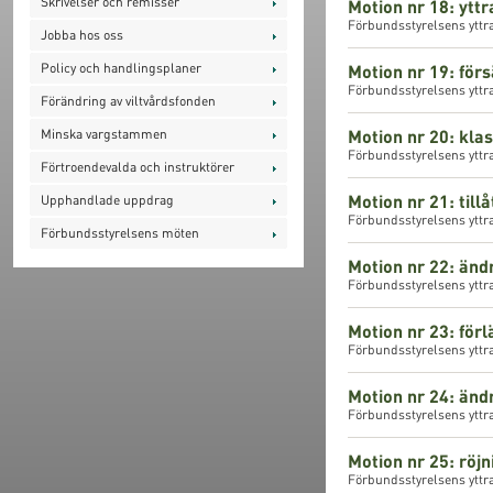
Skrivelser och remisser
Motion nr 18: ytt
Förbundsstyrelsens yttr
Jobba hos oss
Policy och handlingsplaner
Motion nr 19: förs
Förbundsstyrelsens yttra
Förändring av viltvårdsfonden
Motion nr 20: klas
Minska vargstammen
Förbundsstyrelsens yttra
Förtroendevalda och instruktörer
Motion nr 21: till
Upphandlade uppdrag
Förbundsstyrelsens yttra
Förbundsstyrelsens möten
Motion nr 22: änd
Förbundsstyrelsens yttr
Motion nr 23: förl
Förbundsstyrelsens yttra
Motion nr 24: änd
Förbundsstyrelsens yttra
Motion nr 25: röjn
Förbundsstyrelsens yttra