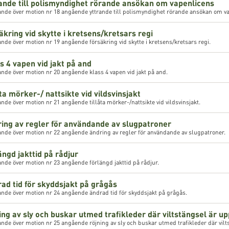
rande till polismyndighet rörande ansökan om vapenlicens
ande över motion nr 18 angående yttrande till polismyndighet rörande ansökan om v
äkring vid skytte i kretsens/kretsars regi
nde över motion nr 19 angående försäkring vid skytte i kretsens/kretsars regi.
s 4 vapen vid jakt på and
nde över motion nr 20 angående klass 4 vapen vid jakt på and.
åta mörker-/ nattsikte vid vildsvinsjakt
nde över motion nr 21 angående tillåta mörker-/nattsikte vid vildsvinsjakt.
ring av regler för användande av slugpatroner
ande över motion nr 22 angående ändring av regler för användande av slugpatroner.
ängd jakttid på rådjur
nde över motion nr 23 angående förlängd jakttid på rådjur.
rad tid för skyddsjakt på grågås
nde över motion nr 24 angående ändrad tid för skyddsjakt på grågås.
ing av sly och buskar utmed trafikleder där viltstängsel är up
nde över motion nr 25 angående röjning av sly och buskar utmed trafikleder där vilt