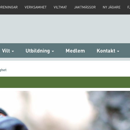
ÖRENINGAR
VERKSAMHET
VILTMAT
JAKTMÄSSOR
NY JÄGARE
F
Vilt
Utbildning
Medlem
Kontakt
ghet