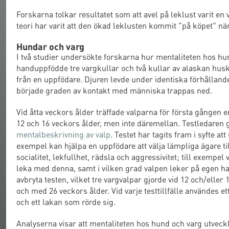
Forskarna tolkar resultatet som att avel på leklust varit en
teori har varit att den ökad leklusten kommit "på köpet" nä
Hundar och varg
I två studier undersökte forskarna hur mentaliteten hos h
handuppfödde tre vargkullar och två kullar av alaskan hus
från en uppfödare. Djuren levde under identiska förhålland
började graden av kontakt med människa trappas ned.
Vid åtta veckors ålder träffade valparna för första gången
12 och 16 veckors ålder, men inte däremellan. Testledaren
mentalbeskrivning av valp
. Testet har tagits fram i syfte at
exempel kan hjälpa en uppfödare att välja lämpliga ägare ti
socialitet, lekfullhet, rädsla och aggressivitet; till exempe
leka med denna, samt i vilken grad valpen leker på egen ha
avbryta testen, vilket tre vargvalpar gjorde vid 12 och/elle
och med 26 veckors ålder. Vid varje testtillfälle användes e
och ett lakan som rörde sig.
Analyserna visar att mentaliteten hos hund och varg utveckla