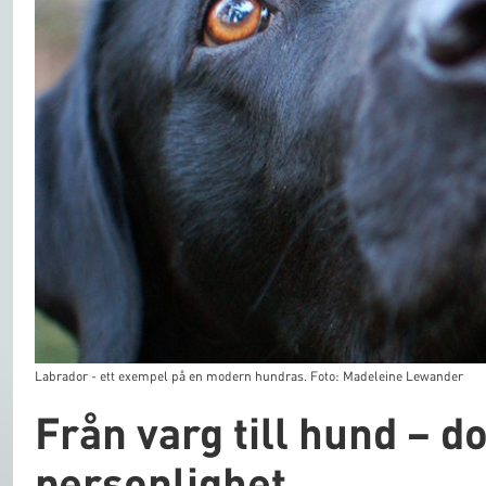
Labrador - ett exempel på en modern hundras. Foto: Madeleine Lewander
Från varg till hund – 
personlighet