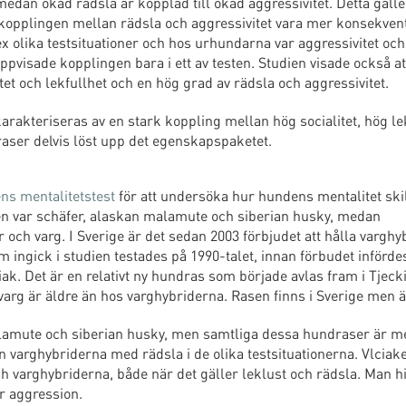
medan ökad rädsla är kopplad till ökad aggressivitet. Detta gäll
opplingen mellan rädsla och aggressivitet vara mer konsekven
 olika testsituationer och hos urhundarna var aggressivitet och
isade kopplingen bara i ett av testen. Studien visade också at
et och lekfullhet och en hög grad av rädsla och aggressivitet.
arakteriseras av en stark koppling mellan hög socialitet, hög le
raser delvis löst upp det egenskapspaketet.
s mentalitetstest
för att undersöka hur hundens mentalitet skil
en var schäfer, alaskan malamute och siberian husky, medan
och varg. I Sverige är det sedan 2003 förbjudet att hålla varghy
om ingick i studien testades på 1990-talet, innan förbudet infördes
ak. Det är en relativt ny hundras som började avlas fram i Tjeck
 varg är äldre än hos varghybriderna. Rasen finns i Sverige men ä
alamute och siberian husky, men samtliga dessa hundraser är me
varghybriderna med rädsla i de olika testsituationerna. Vlciak
varghybriderna, både när det gäller leklust och rädsla. Man hi
er aggression.