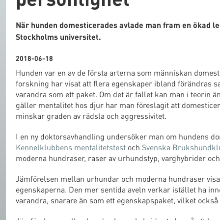
När hunden domesticerades avlade man fram en ökad lekl
Stockholms universitet.
2018-06-18
Hunden var en av de första arterna som människan domesti
forskning har visat att flera egenskaper ibland förändras
varandra som ett paket. Om det är fallet kan man i teorin
gäller mentalitet hos djur har man föreslagit att domestice
minskar graden av rädsla och aggressivitet.
I en ny doktorsavhandling undersöker man om hundens dome
Kennelklubbens mentalitetstest
och
Svenska Brukshundklub
moderna hundraser, raser av urhundstyp, varghybrider och
Jämförelsen mellan urhundar och moderna hundraser visar 
egenskaperna. Den mer sentida aveln verkar istället ha in
varandra, snarare än som ett egenskapspaket, vilket också 