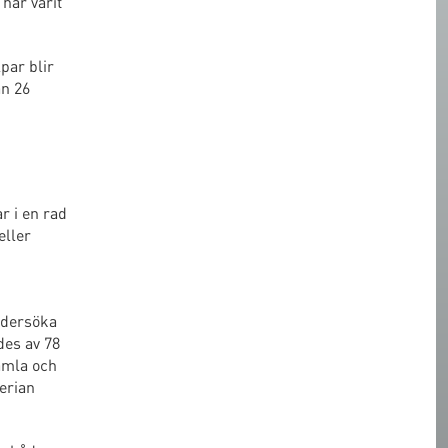
har varit
par blir
ån 26
r i en rad
eller
undersöka
des av 78
amla och
erian