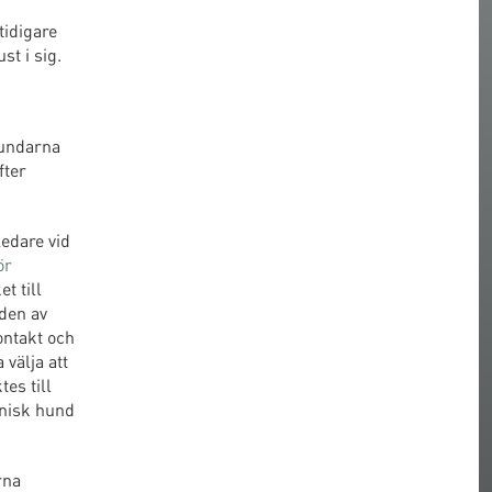
tidigare
t i sig.
hundarna
fter
edare vid
ör
t till
aden av
ontakt och
välja att
es till
anisk hund
rna