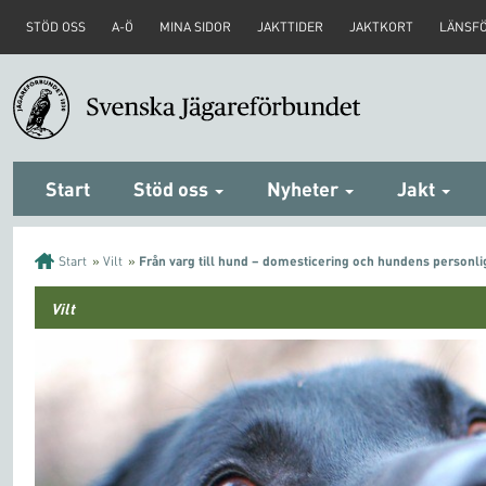
STÖD OSS
A-Ö
MINA SIDOR
JAKTTIDER
JAKTKORT
LÄNSF
Start
Stöd oss
Nyheter
Jakt
Start
»
Vilt
»
Från varg till hund – domesticering och hundens personli
Vilt