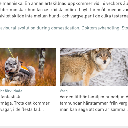
e människa. En annan artskillnad uppkommer vid 16 veckors ål
 ålder minskar hundarnas rädsla inför ett nytt föremål, medan v
vitet skilde inte mellan hund- och vargvalpar i de olika testerna
avioural evolution during domestication. Doktorsavhandling, S
bt förvildade
Varg
fantastisk
Vargen tillhör familjen hunddjur. 
örmåga. Trots det kommer
tamhundar härstammar från varg
ägar, i de flesta fall...
man kan säga att dom är samma..