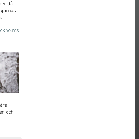
der då
argarnas
.
tockholms
Våra
en och
.