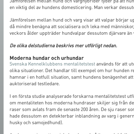
Jämförelsen mellan hund och varghybrider tyder på att hund
en viktig del av hundens domesticering. Man verkar dessu
Jämförelsen mellan hund och varg visar att valpar börjar upp
då mindre benägna att socialisera och leka med människor
veckors ålder uppträder hundvalpar dessutom djärvare än v
De olika delstudierna beskrivs mer utförligt nedan.
Moderna hundar och urhundar
Svenska Kennelklubbens mentalitetstest
används för att ut
olika situationer. Det handlar till exempel om hur hunden r
hamnar i en hotfull situation, samt hundens benägenhet att 
auktoriserad testledare.
I en första studie analyserade forskarna mentalitetstest utf
om mentaliteten hos moderna hundraser skiljer sig från d
raser som avlats fram de senaste 200 åren. De sju raser s
hade dessutom en detekterbar inblandning av varg i generna
husky och samojedhund).