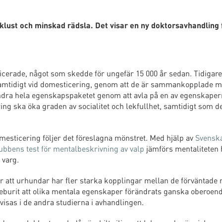
ust och minskad rädsla. Det visar en ny doktorsavhandling 
cerade, något som skedde för ungefär 15 000 år sedan. Tidigare
 samtidigt vid domesticering, genom att de är sammankopplade 
 ändra hela egenskapspaketet genom att avla på en av egenskaper
ring ska öka graden av socialitet och lekfullhet, samtidigt som d
sticering följer det föreslagna mönstret. Med hjälp av
Svensk
bens test för mentalbeskrivning av valp
jämförs mentaliteten 
 varg.
att urhundar har fler starka kopplingar mellan de förväntade
neburit att olika mentala egenskaper förändrats ganska oberoen
visas i de andra studierna i avhandlingen.