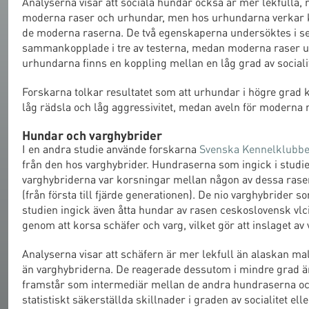
Analyserna visar att sociala hundar också är mer lekfulla, 
moderna raser och urhundar, men hos urhundarna verkar k
de moderna raserna. De två egenskaperna undersöktes i sex
sammankopplade i tre av testerna, medan moderna raser uppv
urhundarna finns en koppling mellan en låg grad av socialit
Forskarna tolkar resultatet som att urhundar i högre grad k
låg rädsla och låg aggressivitet, medan aveln för moderna 
Hundar och varghybrider
I en andra studie använde forskarna
Svenska Kennelklubben
från den hos varghybrider. Hundraserna som ingick i studi
varghybriderna var korsningar mellan någon av dessa raser 
(från första till fjärde generationen). De nio varghybrider s
studien ingick även åtta hundar av rasen ceskoslovensk vlci
genom att korsa schäfer och varg, vilket gör att inslaget av
Analyserna visar att schäfern är mer lekfull än alaskan m
än varghybriderna. De reagerade dessutom i mindre grad än 
framstår som intermediär mellan de andra hundraserna och 
statistiskt säkerställda skillnader i graden av socialitet ell