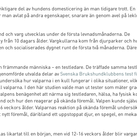
 viktigare del av hundens domesticering än man tidigare trott. En 
r man avlat på andra egenskaper, snarare än genom avel på leklus
und och varg utvecklas under de första levnadsmånaderna. De
ky från 10 dagars ålder. Vargkullarna kom från djurparker och 
en och socialiserades dygnet runt de första två månaderna. Däre
 en främmande människa – en testledare. De träffade samma testl
 genomförde utvalda delar av
Svenska Brukshundklubbens test f
t undersöka hur valparna i en kull fungerar i olika situationer, vilke
ll valparna. I den här studien valde man ut tester som mäter gr
l valpens benägenhet att närma sig testledaren, hälsa, ha fysisk k
nd och hur den reagerar på okända föremål. Valpen kunde själva 
r 16 veckors ålder. Valparnas reaktion på okända föremål undersökt
tt nytt föremål, däribland ett uppstoppat djur, en spegel, en mek
s likartat till en början, men vid 12-16 veckors ålder blir varga