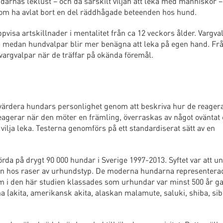
arnas leklust – och då särskilt viljan att leka med människor – 
tom ha avlat bort en del räddhågade beteenden hos hund.
visa artskillnader i mentalitet från ca 12 veckors ålder. Vargval
, medan hundvalpar blir mer benägna att leka på egen hand. Fr
argvalpar när de träffar på okända föremål.
värdera hundars personlighet genom att beskriva hur de reagera
eagerar när den möter en främling, överraskas av något oväntat 
vilja leka. Testerna genomförs på ett standardiserat sätt av en
örda på drygt 90 000 hundar i Sverige 1997-2013. Syftet var att 
en hos raser av urhundstyp. De moderna hundarna representera
om i den här studien klassades som urhundar var minst 500 år g
 (akita, amerikansk akita, alaskan malamute, saluki, shiba, sib