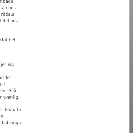
er både
t än hos
 rädsla
t det hos
kfullhet,
jer sig
brider
. I
ien 1955
r ovanlig.
r lekfulla
en
ttade inga