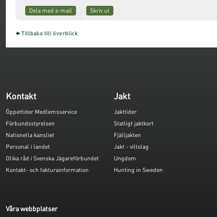
Dela med e-mail
Skriv ut
Tillbaka till överblick
Kontakt
Jakt
Öppettider Medlemsservice
Jakttider
Förbundsstyrelsen
Statligt jaktkort
Nationella kansliet
Fjälljakten
Personal i landet
Jakt - viltslag
Olika råd i Svenska Jägareförbundet
Ungdom
Kontakt- och fakturainformation
Hunting in Sweden
Våra webbplatser