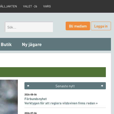
JÄLLJAKTEN
VALET -26
VARG
Bli medlem
Logga in
Butik
Ny jägare
Senaste nytt
2026-08-06
Förbundsnyhet
Verktygen för att reglera vildsvinen finns redan »
2026-07-06