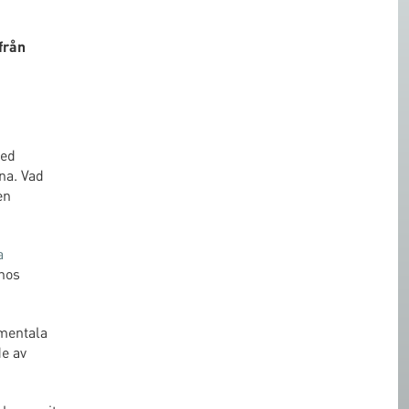
från
med
na. Vad
en
a
hos
 mentala
de av