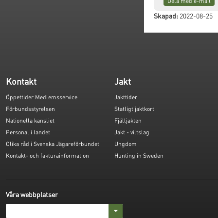
Dela med e-mail
Skapad:
2022-08-25
Kontakt
Jakt
Öppettider Medlemsservice
Jakttider
Förbundsstyrelsen
Statligt jaktkort
Nationella kansliet
Fjälljakten
Personal i landet
Jakt - viltslag
Olika råd i Svenska Jägareförbundet
Ungdom
Kontakt- och fakturainformation
Hunting in Sweden
Våra webbplatser