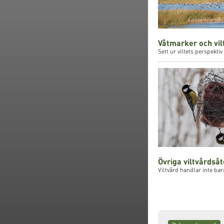
Våtmarker och vil
Sett ur viltets perspekti
Övriga viltvårdså
Viltvård handlar inte bar