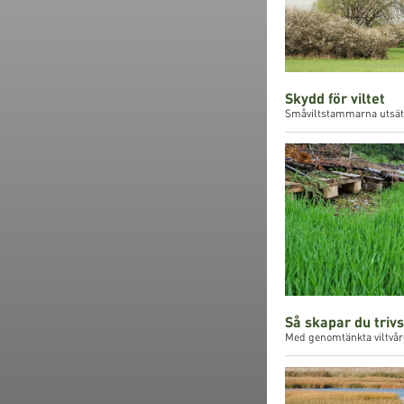
Skydd för viltet
Småviltstammarna utsätts 
Så skapar du triv
Med genomtänkta viltvårds