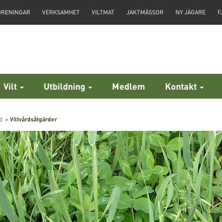
ÖRENINGAR
VERKSAMHET
VILTMAT
JAKTMÄSSOR
NY JÄGARE
F
Vilt
Utbildning
Medlem
Kontakt
d
»
Viltvårdsåtgärder