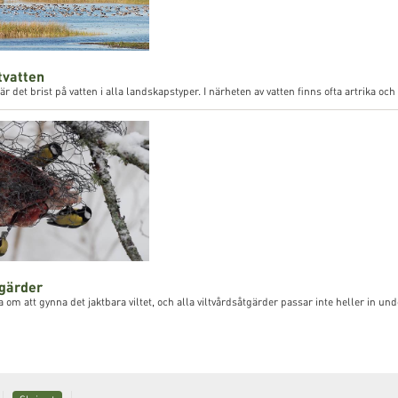
tvatten
v är det brist på vatten i alla landskapstyper. I närheten av vatten finns ofta artrika 
tgärder
a om att gynna det jaktbara viltet, och alla viltvårdsåtgärder passar inte heller in unde