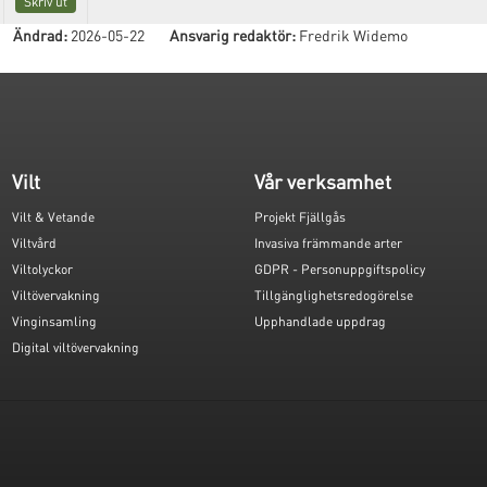
Skriv ut
Ändrad:
2026-05-22
Ansvarig redaktör:
Fredrik Widemo
Vilt
Vår verksamhet
Vilt & Vetande
Projekt Fjällgås
Viltvård
Invasiva främmande arter
Viltolyckor
GDPR - Personuppgiftspolicy
Viltövervakning
Tillgänglighetsredogörelse
Vinginsamling
Upphandlade uppdrag
Digital viltövervakning