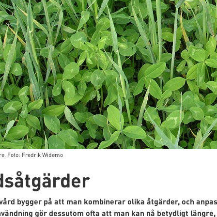
vre. Foto: Fredrik Widemo
dsåtgärder
vård bygger på att man kombinerar olika åtgärder, och anpa
ändning gör dessutom ofta att man kan nå betydligt längre, ä