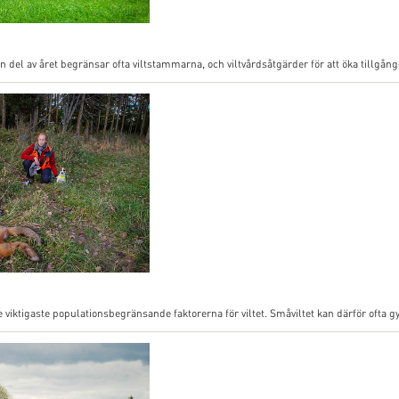
 del av året begränsar ofta viltstammarna, och viltvårdsåtgärder för att öka tillgången
de viktigaste populationsbegränsande faktorerna för viltet. Småviltet kan därför oft