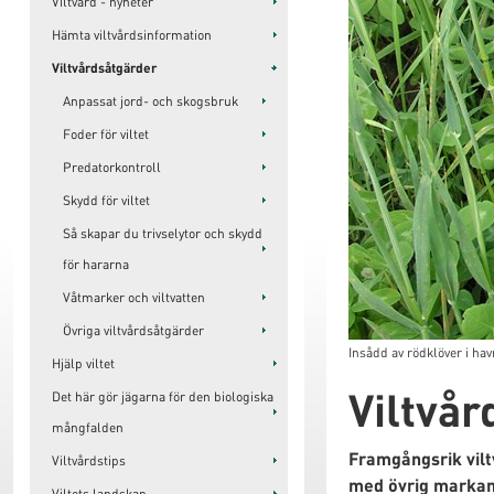
Viltvård - nyheter
Hämta viltvårdsinformation
Viltvårdsåtgärder
Anpassat jord- och skogsbruk
Foder för viltet
Predatorkontroll
Skydd för viltet
Så skapar du trivselytor och skydd
för hararna
Våtmarker och viltvatten
Övriga viltvårdsåtgärder
Insådd av rödklöver i ha
Hjälp viltet
Viltvår
Det här gör jägarna för den biologiska
mångfalden
Framgångsrik vilt
Viltvårdstips
med övrig markanv
Viltets landskap