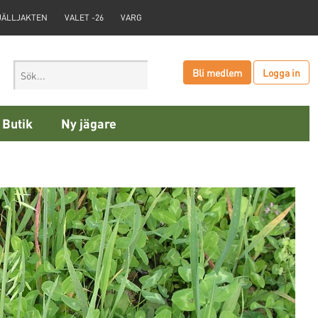
JÄLLJAKTEN
VALET -26
VARG
Bli medlem
Logga in
Butik
Ny jägare