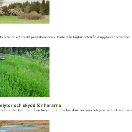
ofta för ett starkt predationstryck, både från fåglar och från däggdjurspredatorer. De
selytor och skydd för hararna
åtgärder kan man få en betydligt större harstam än man tidigare haft. - Haren är ett v