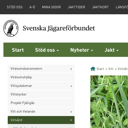
STÖD OSS
A-Ö
MINA SIDOR
JAKTTIDER
JAKTKORT
LÄNSF
Start
Stöd oss
Nyheter
Jakt
Vildsvinsbarometern
Start
»
Vilt
»
Viltvår
Vildsvinshjälp
Viltsjukdomar
Viltolyckor
Projekt Fjällgås
Vilt och Vetande
Viltvård