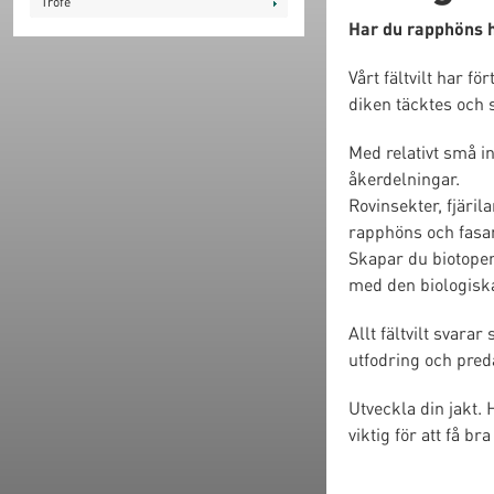
Trofé
Har du rapphöns h
Vårt fältvilt har f
diken täcktes och 
Med relativt små i
åkerdelningar.
Rovinsekter, fjäril
rapphöns och fasa
Skapar du biotoper
med den biologiska 
Allt fältvilt svar
utfodring och pred
Utveckla din jakt. 
viktig för att få br