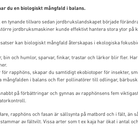
ar du en biologiskt mångfald i balans.
ört en tynande tillvaro sedan jordbrukslandskapet började förändras 
större jordbruksmaskiner kunde effektivt hantera stora ytor på ko
nsatser kan biologiskt mångfald återskapas i ekologiska fokusb
ar, bin och humlor, sparvar, finkar, trastar och lärkor blir fler. 
ner.
 för rapphöns, skapar du samtidigt ekobiotoper för insekter, småf
mångfalden i balans och fler pollinatörer till odlingar, bärbuska
ar snabbt på förbättringar och gynnas av rapphönsens fem viktigas
atorkontroll.
Hare, rapphöns och fasan är sällsynta på matbord och i fält, än s
a stammar av fältvilt. Vissa arter som t ex kaja har ökat i antal oc