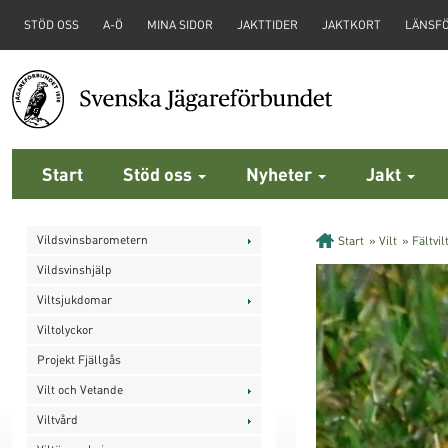
STÖD OSS
A-Ö
MINA SIDOR
JAKTTIDER
JAKTKORT
LÄNSF
Start
Stöd oss
Nyheter
Jakt
Vildsvinsbarometern
Start
»
Vilt
»
Fältvil
Vildsvinshjälp
Viltsjukdomar
Viltolyckor
Projekt Fjällgås
Vilt och Vetande
Viltvård