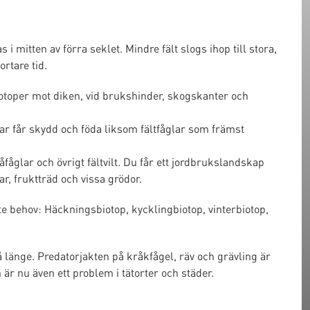
i mitten av förra seklet. Mindre fält slogs ihop till stora,
rtare tid.
iotoper mot diken, vid brukshinder, skogskanter och
Harar får skydd och föda liksom fältfåglar som främst
åglar och övrigt fältvilt. Du får ett jordbrukslandskap
r, fruktträd och vissa grödor.
te behov: Häckningsbiotop, kycklingbiotop, vinterbiotop,
å länge. Predatorjakten på kråkfågel, räv och grävling är
h är nu även ett problem i tätorter och städer.