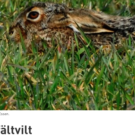
Essen.
ältvilt