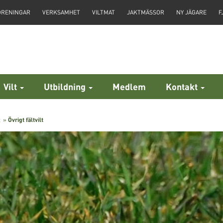
ÖRENINGAR
VERKSAMHET
VILTMAT
JAKTMÄSSOR
NY JÄGARE
F
Vilt
Utbildning
Medlem
Kontakt
t
»
Övrigt fältvilt