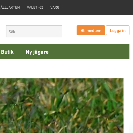
JÄLLJAKTEN
VALET -26
VARG
Bli medlem
Logga in
Butik
Ny jägare