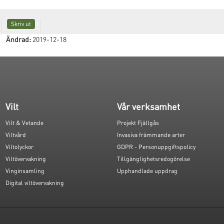
Skriv ut
Ändrad:
2019-12-18
Vilt
Vår verksamhet
Vilt & Vetande
Projekt Fjällgås
Viltvård
Invasiva främmande arter
Viltolyckor
GDPR - Personuppgiftspolicy
Viltövervakning
Tillgänglighetsredogörelse
Vinginsamling
Upphandlade uppdrag
Digital viltövervakning