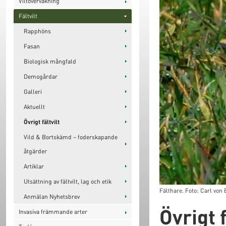
Viltövervakning
Fältvilt
Rapphöns
Fasan
Biologisk mångfald
Demogårdar
Galleri
Aktuellt
Övrigt fältvilt
Vild & Bortskämd – foderskapande
åtgärder
Artiklar
Utsättning av fältvilt, lag och etik
Fälthare. Foto: Carl von 
Anmälan Nyhetsbrev
Övrigt f
Invasiva främmande arter