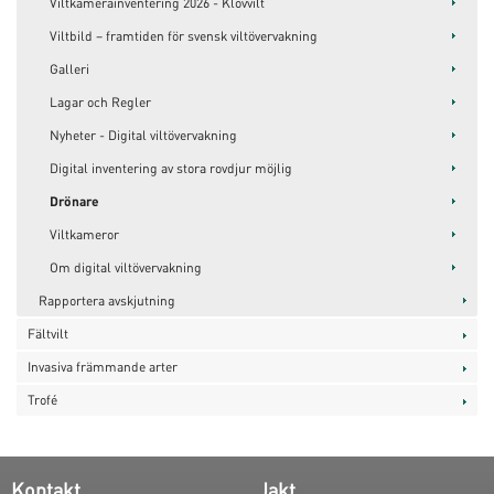
Viltkamerainventering 2026 - Klövvilt
Viltbild – framtiden för svensk viltövervakning
Galleri
Lagar och Regler
Nyheter - Digital viltövervakning
Digital inventering av stora rovdjur möjlig
Drönare
Viltkameror
Om digital viltövervakning
Rapportera avskjutning
Fältvilt
Invasiva främmande arter
Trofé
Kontakt
Jakt