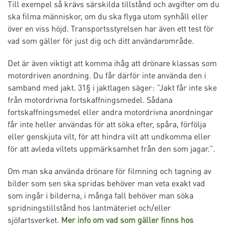
Till exempel så krävs särskilda tillstånd och avgifter om du
ska filma människor, om du ska flyga utom synhåll eller
över en viss höjd. Transportsstyrelsen har även ett test för
vad som gäller för just dig och ditt användarområde.
Det är även viktigt att komma ihåg att drönare klassas som
motordriven anordning. Du får därför inte använda den i
samband med jakt. 31§ i jaktlagen säger: ”Jakt får inte ske
från motordrivna fortskaffningsmedel. Sådana
fortskaffningsmedel eller andra motordrivna anordningar
får inte heller användas för att söka efter, spåra, förfölja
eller genskjuta vilt, för att hindra vilt att undkomma eller
för att avleda viltets uppmärksamhet från den som jagar.”.
Om man ska använda drönare för filmning och tagning av
bilder som sen ska spridas behöver man veta exakt vad
som ingår i bilderna, i många fall behöver man söka
spridningstillstånd hos lantmäteriet och/eller
sjöfartsverket.
Mer info om vad som gäller finns hos