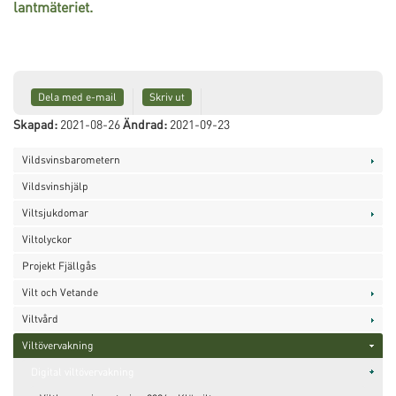
lantmäteriet.
Dela med e-mail
Skriv ut
Skapad:
2021-08-26
Ändrad:
2021-09-23
Vildsvinsbarometern
Vildsvinshjälp
Viltsjukdomar
Viltolyckor
Projekt Fjällgås
Vilt och Vetande
Viltvård
Viltövervakning
Digital viltövervakning