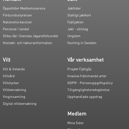
Öppettider Medlemsservice
Jakttider
Förbundsstyrelsen
Statligt jaktkort
Nationella kansliet
Fjälljakten
Personal i landet
Jakt - viltslag
Olika råd i Svenska Jägareförbundet
Ungdom
Kontakt- och fakturainformation
Hunting in Sweden
Vilt
Vår verksamhet
Vilt & Vetande
Projekt Fjällgås
Viltvård
Invasiva främmande arter
Viltolyckor
GDPR - Personuppgiftspolicy
Viltövervakning
Tillgänglighetsredogörelse
Vinginsamling
Upphandlade uppdrag
Digital viltövervakning
Medlem
Mina Sidor