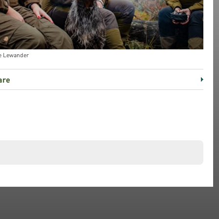
ne Lewander
are