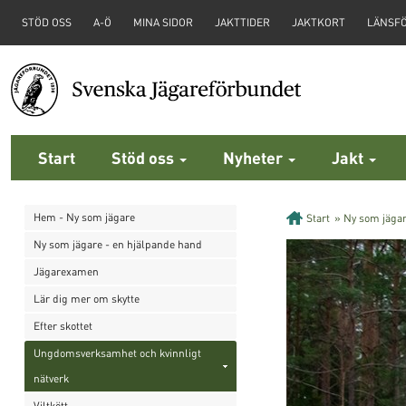
STÖD OSS
A-Ö
MINA SIDOR
JAKTTIDER
JAKTKORT
LÄNSF
Start
Stöd oss
Nyheter
Jakt
Hem - Ny som jägare
Start
»
Ny som jäga
Ny som jägare - en hjälpande hand
Jägarexamen
Lär dig mer om skytte
Efter skottet
Ungdomsverksamhet och kvinnligt
nätverk
Viltkött