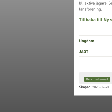
bli aktiva jägare. 
länsförening.
Tillbaka till Ny
Ungdom
JAQT
Dela med e-mail
Skapad:
2023-02-24