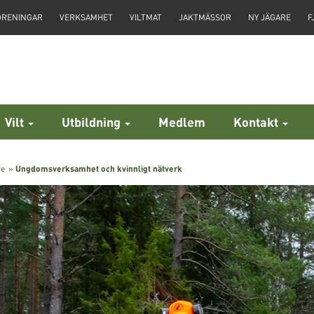
ÖRENINGAR
VERKSAMHET
VILTMAT
JAKTMÄSSOR
NY JÄGARE
F
Vilt
Utbildning
Medlem
Kontakt
re
»
Ungdomsverksamhet och kvinnligt nätverk