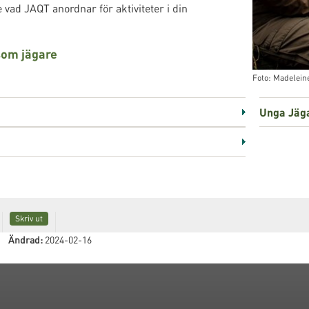
Se vad JAQT anordnar för aktiviteter i din
 som jägare
Foto: Madelei
Unga Jäg
Skriv ut
Ändrad:
2024-02-16