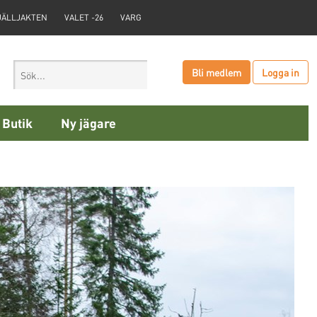
JÄLLJAKTEN
VALET -26
VARG
Bli medlem
Logga in
Butik
Ny jägare