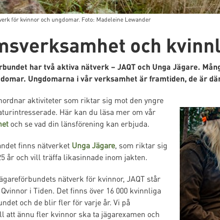
verk för kvinnor och ungdomar. Foto: Madeleine Lewander
sverksamhet och kvinnli
bundet har två aktiva nätverk – JAQT och Unga Jägare. Mång
ngdomar. Ungdomarna i vår verksamhet är framtiden, de är därf
ordnar aktiviteter som riktar sig mot den yngre
aturintresserade. Här kan du läsa mer om vår
et
och se vad din länsförening kan erbjuda.
landet finns nätverket
Unga Jägare
, som riktar sig
25 år och vill träffa likasinnade inom jakten.
gareförbundets nätverk för kvinnor, JAQT står
Qvinnor i Tiden. Det finns över 16 000 kvinnliga
et och de blir fler för varje år. Vi på
ll att ännu fler kvinnor ska ta jägarexamen och