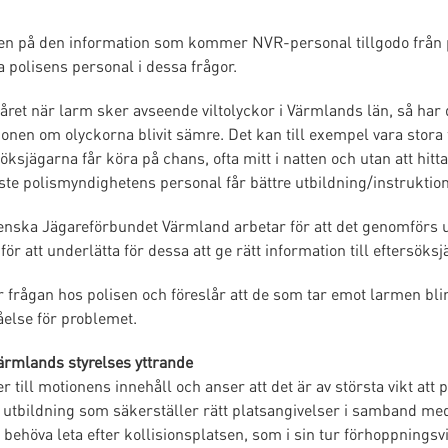
eten på den information som kommer NVR-personal tillgodo från 
da polisens personal i dessa frågor.
året när larm sker avseende viltolyckor i Värmlands län, så ha
onen om olyckorna blivit sämre. Det kan till exempel vara stora 
öksjägarna får köra på chans, ofta mitt i natten och utan att hitta 
te polismyndighetens personal får bättre utbildning/instruktione
 Svenska Jägareförbundet Värmland arbetar för att det genomförs 
ör att underlätta för dessa att ge rätt information till eftersöks
ter frågan hos polisen och föreslår att de som tar emot larmen bl
åelse för problemet.
ärmlands styrelses yttrande
 till motionens innehåll och anser att det är av största vikt att
t utbildning som säkerställer rätt platsangivelser i samband med
t behöva leta efter kollisionsplatsen, som i sin tur förhoppningsvi