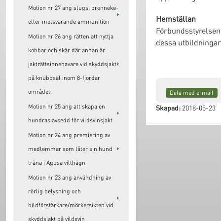
Motion nr 27 ang slugs, brenneke-
Hemställan
eller motsvarande ammunition
Förbundsstyrelsen 
Motion nr 26 ang rätten att nyttja
dessa utbildningar
kobbar och skär där annan är
jakträttsinnehavare vid skyddsjakt
på knubbsäl inom 8-fjordar
området.
Dela med e-mail
Motion nr 25 ang att skapa en
Skapad:
2018-05-23
hundras avsedd för vildsvinsjakt
Motion nr 24 ang premiering av
medlemmar som låter sin hund
träna i Agusa vilthägn
Motion nr 23 ang användning av
rörlig belysning och
bildförstärkare/mörkersikten vid
skyddsjakt på vildsvin