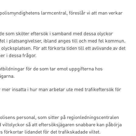
polismyndighetens larmcentral, föreslår vi att man verkar
r de som sköter eftersök i samband med dessa olyckor
fel i platsangivelser, ibland anges till och med fel kommun.
olycksplatsen. För att förkorta tiden till ett avlivande av det
r i dessa frågor.
utbildningar för de som tar emot uppgifterna hos
jägarna.
ir mer insatta i hur man arbetar ute med trafikeftersök för
 polisens personal, som sitter på regionledningscentralen
 viltolyckor så att eftersöksjägaren snabbare kan påbörja
s förkortar lidandet för det trafikskadade viltet.