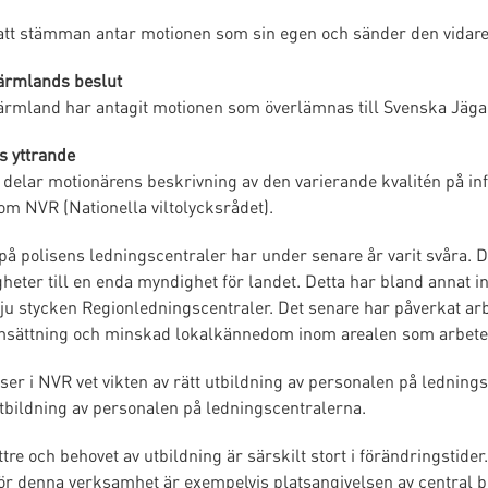
 att stämman antar motionen som sin egen och sänder den vidar
ärmlands beslut
ärmland har antagit motionen som överlämnas till Svenska Jäg
s yttrande
delar motionärens beskrivning av den varierande kvalitén på inf
m NVR (Nationella viltolycksrådet).
på polisens ledningscentraler har under senare år varit svåra.
heter till en enda myndighet för landet. Detta har bland annat
sju stycken Regionledningscentraler. Det senare har påverkat a
msättning och minskad lokalkännedom inom arealen som arbetet
ser i NVR vet vikten av rätt utbildning av personalen på ledning
bildning av personalen på ledningscentralerna.
ttre och behovet av utbildning är särskilt stort i förändringsti
för denna verksamhet är exempelvis platsangivelsen av central b