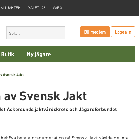
JÄLLJAKTEN
VALET -26
VARG
Bli medlem
Logga in
Butik
Ny jägare
v Svensk Jakt
 av Svensk Jakt
undet Askersunds jaktvårdskrets och Jägareförbundet
 behöva betala prenumeration på Svensk Jakt såvida de inte