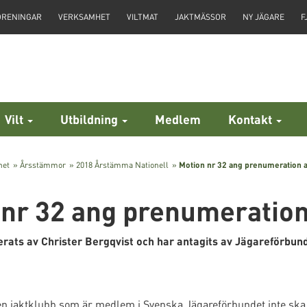
ÖRENINGAR
VERKSAMHET
VILTMAT
JAKTMÄSSOR
NY JÄGARE
F
Vilt
Utbildning
Medlem
Kontakt
het
»
Årsstämmor
»
2018 Årstämma Nationell
»
Motion nr 32 ang prenumeration a
 nr 32 ang prenumeration
ierats av Christer Bergqvist och har antagits av Jägareförb
t en jaktklubb som är medlem i Svenska Jägareförbundet inte ska