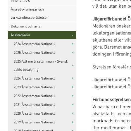
Innehåll A-Ö
vill det, utan kan
Årsredovisningar och
verksamhetsberättelser
Jägareförbundet Ör
Motionären önskar 
Dokument och avtal
lokalorganisatione
Årsstämmor
skjutbana eller vi
2026 Årsstämma Nationell
göra. Däremot anse
2025 Årsstämma Nationell
tidningen i förenin
2025 Allt om årsstämman - Svensk
Styrelsen föreslår
Jakts bevakning
2024 Årsstämma Nationell
Jägareförbundet Ö
Jägareförbundet Ö
2023 Årsstämma Nationell
2022 Årsstämma Nationell
Förbundsstyrelsen
2021 Årsstämma Nationell
Vi har bara ett m
olycksfalls- och a
2020 Årsstämma Nationell
marknadsföring och
2019 Årsstämma Nationell
fler medlemmar i f
2018 Årstämma Nationell