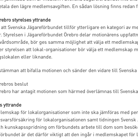
 betala den lägre medlemsavgiften. En sådan lösning finns reda
ebro styrelses yttrande
att Svenska Jägareförbundet tillför ytterligare en kategori av 
r. Styrelsen i Jägareförbundet Örebro delar motionärens uppfattni
ltvårdsområde, bör ges samma möjlighet att välja ett medlemsk
r styrelsen att lokal-organisationer bör välja ett medlemskap m
gslokalen eller liknande.
 stämman att bifalla motionen och sänder den vidare till Svens
rebros beslut
rebro har antagit motionen som härmed överlämnas till Svensk
s yttrande
edlemskap för lokalorganisationer som inte ska jämföras med p
nsvarsförsäkring för lokalorganisationen samt tidningen Svensk 
 kunskapsspridning om förbundets arbete till dom som besöker 
örbundet är det därför viktigt att den ingår i medlemskapet för l