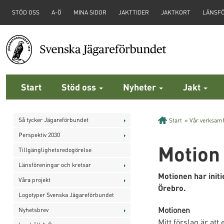
STÖD OSS
A-Ö
MINA SIDOR
JAKTTIDER
JAKTKORT
LÄNSF
Start
Stöd oss
Nyheter
Jakt
Så tycker Jägareförbundet
Start
»
Vår verksam
Perspektiv 2030
Motion
Tillgänglighetsredogörelse
Länsföreningar och kretsar
Motionen har init
Våra projekt
Örebro.
Logotyper Svenska Jägareförbundet
Motionen
Nyhetsbrev
Mitt förslag är at