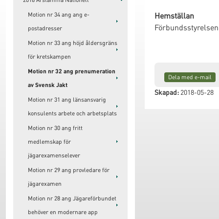
Hemställan
Motion nr 34 ang ang e-
Förbundsstyrelsen
postadresser
Motion nr 33 ang höjd åldersgräns
för kretskampen
Motion nr 32 ang prenumeration
Dela med e-mail
av Svensk Jakt
Skapad:
2018-05-28
Motion nr 31 ang länsansvarig
konsulents arbete och arbetsplats
Motion nr 30 ang fritt
medlemskap för
jägarexamenselever
Motion nr 29 ang provledare för
jägarexamen
Motion nr 28 ang Jägareförbundet
behöver en modernare app