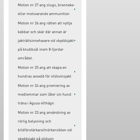
Motion nr 27 ang slugs, brenneke-
eller motsvarande ammunition
Motion nr 26 ang rätten att nyttja
kobbar och skär där annan är
jakträttsinnehavare vid skyddsjakt
på knubbsäl inom 8-fjordar
området.
Motion nr 25 ang att skapa en
hundras avsedd för vildsvinsjakt
Motion nr 24 ang premiering av
medlemmar som låter sin hund
träna i Agusa vilthägn
Motion nr 23 ang användning av
rörlig belysning och
bildförstärkare/mörkersikten vid
skyddsjakt på vildsvin