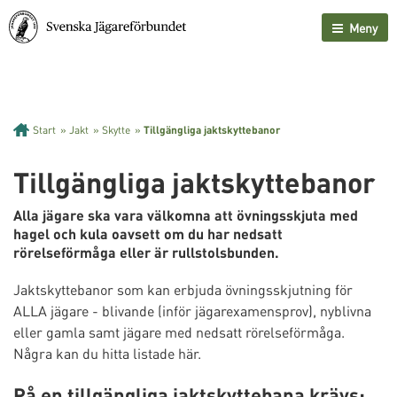
Meny
Start
»
Jakt
»
Skytte
»
Tillgängliga jaktskyttebanor
Tillgängliga jaktskyttebanor
Alla jägare ska vara välkomna att övningsskjuta med
hagel och kula oavsett om du har nedsatt
rörelseförmåga eller är rullstolsbunden.
Jaktskyttebanor som kan erbjuda övningsskjutning för
ALLA jägare - blivande (inför jägarexamensprov), nyblivna
eller gamla samt jägare med nedsatt rörelseförmåga.
Några kan du hitta listade här.
På en tillgängliga jaktskyttebana krävs: