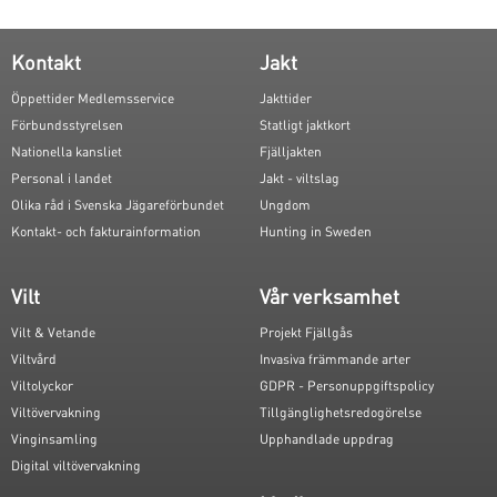
Kontakt
Jakt
Öppettider Medlemsservice
Jakttider
Förbundsstyrelsen
Statligt jaktkort
Nationella kansliet
Fjälljakten
Personal i landet
Jakt - viltslag
Olika råd i Svenska Jägareförbundet
Ungdom
Kontakt- och fakturainformation
Hunting in Sweden
Vilt
Vår verksamhet
Vilt & Vetande
Projekt Fjällgås
Viltvård
Invasiva främmande arter
Viltolyckor
GDPR - Personuppgiftspolicy
Viltövervakning
Tillgänglighetsredogörelse
Vinginsamling
Upphandlade uppdrag
Digital viltövervakning