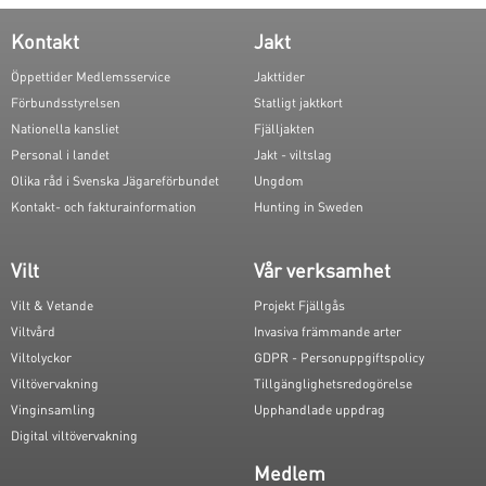
Kontakt
Jakt
Öppettider Medlemsservice
Jakttider
Förbundsstyrelsen
Statligt jaktkort
Nationella kansliet
Fjälljakten
Personal i landet
Jakt - viltslag
Olika råd i Svenska Jägareförbundet
Ungdom
Kontakt- och fakturainformation
Hunting in Sweden
Vilt
Vår verksamhet
Vilt & Vetande
Projekt Fjällgås
Viltvård
Invasiva främmande arter
Viltolyckor
GDPR - Personuppgiftspolicy
Viltövervakning
Tillgänglighetsredogörelse
Vinginsamling
Upphandlade uppdrag
Digital viltövervakning
Medlem