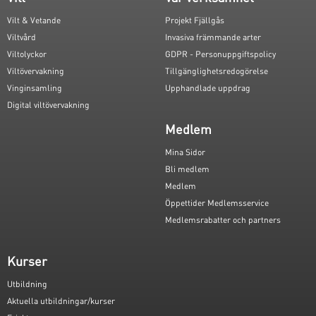
Vilt & Vetande
Projekt Fjällgås
Viltvård
Invasiva främmande arter
Viltolyckor
GDPR - Personuppgiftspolicy
Viltövervakning
Tillgänglighetsredogörelse
Vinginsamling
Upphandlade uppdrag
Digital viltövervakning
Medlem
Mina Sidor
Bli medlem
Medlem
Öppettider Medlemsservice
Medlemsrabatter och partners
Kurser
Utbildning
Aktuella utbildningar/kurser