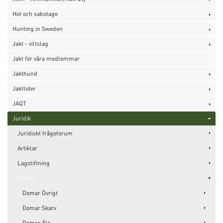
Hot och sabotage
Hunting in Sweden
Jakt - viltslag
Jakt för våra medlemmar
Jakthund
Jakttider
JAQT
Juridik
Juridiskt frågeforum
Artiklar
Lagstiftning
Domar
Domar Övrigt
Domar Skarv
Domar Älg