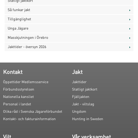
Statligt jaktkort
Så funkar jakt
Tillgänglighet
Unga Jägare
Masskjutningen i Örebro
Jakttider - översyn 2026
Kontakt
Jakt
Öppettider Medlemsservice
Jakttider
Förbundsstyrelsen
Statligt jaktkort
Nationella kansliet
Fjälljakten
Personal i landet
Jakt - viltslag
Olika råd i Svenska Jägareförbundet
Ungdom
Kontakt- och fakturainformation
Hunting in Sweden
Vilt
Vår verksamhet