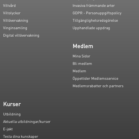
Viltvård
Invasiva främmande arter
Viltolyckor
GDPR - Personuppgiftspolicy
Viltövervakning
Tillgänglighetsredogörelse
Vinginsamling
Upphandlade uppdrag
Digital viltövervakning
Medlem
Mina Sidor
Bli medlem
Medlem
Öppettider Medlemsservice
Medlemsrabatter och partners
Kurser
Utbildning
Aktuella utbildningar/kurser
E-jakt
Testa dina kunskaper