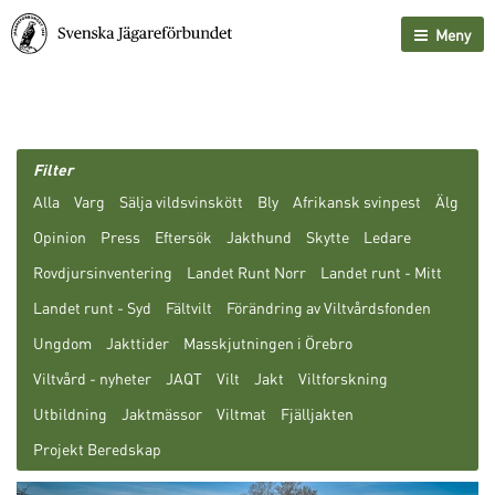
Meny
Filter
Alla
Varg
Sälja vildsvinskött
Bly
Afrikansk svinpest
Älg
Opinion
Press
Eftersök
Jakthund
Skytte
Ledare
Rovdjursinventering
Landet Runt Norr
Landet runt - Mitt
Landet runt - Syd
Fältvilt
Förändring av Viltvårdsfonden
Ungdom
Jakttider
Masskjutningen i Örebro
Viltvård - nyheter
JAQT
Vilt
Jakt
Viltforskning
Utbildning
Jaktmässor
Viltmat
Fjälljakten
Projekt Beredskap