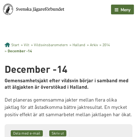
Meny
Start
»
Vilt
»
Vildsvinsbarometern
»
Halland
»
Arkiv
»
2014
»
December -14
December -14
Gemensamhetsjakt efter vildsvin börjar i samband med
att älgjakten är överstökad i Halland.
Det planeras gemensamma jakter mellan flera olika
jaktlag för att åstadkomma bättre jaktresultat. En mycket
positiv effekt är att sammarbetet mellan jaktlagen har ökat.
Dela med e-mail
Skriv ut