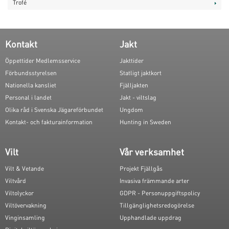
Trofé
Kontakt
Jakt
Öppettider Medlemsservice
Jakttider
Förbundsstyrelsen
Statligt jaktkort
Nationella kansliet
Fjälljakten
Personal i landet
Jakt - viltslag
Olika råd i Svenska Jägareförbundet
Ungdom
Kontakt- och fakturainformation
Hunting in Sweden
Vilt
Vår verksamhet
Vilt & Vetande
Projekt Fjällgås
Viltvård
Invasiva främmande arter
Viltolyckor
GDPR - Personuppgiftspolicy
Viltövervakning
Tillgänglighetsredogörelse
Vinginsamling
Upphandlade uppdrag