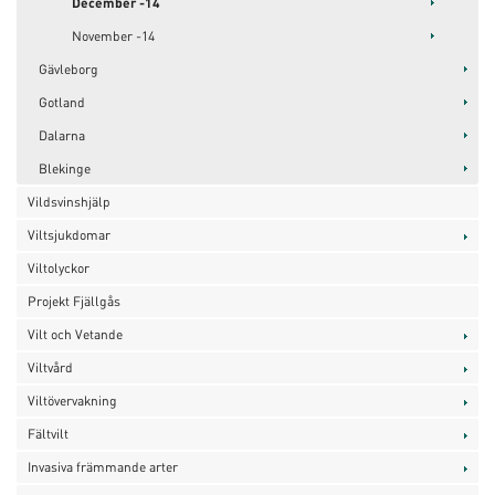
December -14
November -14
Gävleborg
Gotland
Dalarna
Blekinge
Vildsvinshjälp
Viltsjukdomar
Viltolyckor
Projekt Fjällgås
Vilt och Vetande
Viltvård
Viltövervakning
Fältvilt
Invasiva främmande arter