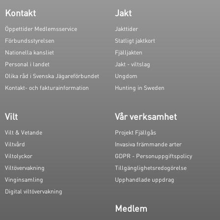
Kontakt
Jakt
Öppettider Medlemsservice
Jakttider
Förbundsstyrelsen
Statligt jaktkort
Nationella kansliet
Fjälljakten
Personal i landet
Jakt - viltslag
Olika råd i Svenska Jägareförbundet
Ungdom
Kontakt- och fakturainformation
Hunting in Sweden
Vilt
Vår verksamhet
Vilt & Vetande
Projekt Fjällgås
Viltvård
Invasiva främmande arter
Viltolyckor
GDPR - Personuppgiftspolicy
Viltövervakning
Tillgänglighetsredogörelse
Vinginsamling
Upphandlade uppdrag
Digital viltövervakning
Medlem