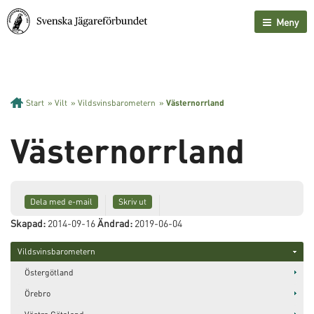
Meny
Start
»
Vilt
»
Vildsvinsbarometern
»
Västernorrland
Västernorrland
Dela med e-mail
Skriv ut
Skapad:
2014-09-16
Ändrad:
2019-06-04
Vildsvinsbarometern
Östergötland
Örebro