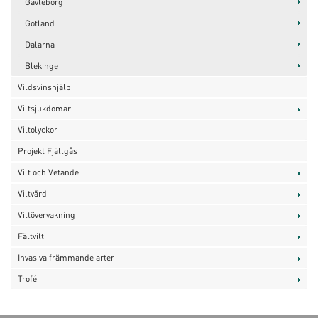
Gävleborg
Gotland
Dalarna
Blekinge
Vildsvinshjälp
Viltsjukdomar
Viltolyckor
Projekt Fjällgås
Vilt och Vetande
Viltvård
Viltövervakning
Fältvilt
Invasiva främmande arter
Trofé