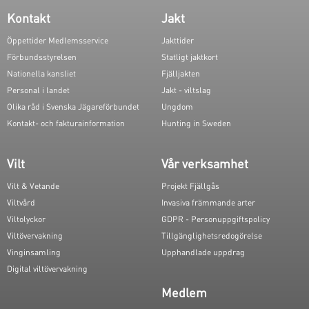
Kontakt
Jakt
Öppettider Medlemsservice
Jakttider
Förbundsstyrelsen
Statligt jaktkort
Nationella kansliet
Fjälljakten
Personal i landet
Jakt - viltslag
Olika råd i Svenska Jägareförbundet
Ungdom
Kontakt- och fakturainformation
Hunting in Sweden
Vilt
Vår verksamhet
Vilt & Vetande
Projekt Fjällgås
Viltvård
Invasiva främmande arter
Viltolyckor
GDPR - Personuppgiftspolicy
Viltövervakning
Tillgänglighetsredogörelse
Vinginsamling
Upphandlade uppdrag
Digital viltövervakning
Medlem