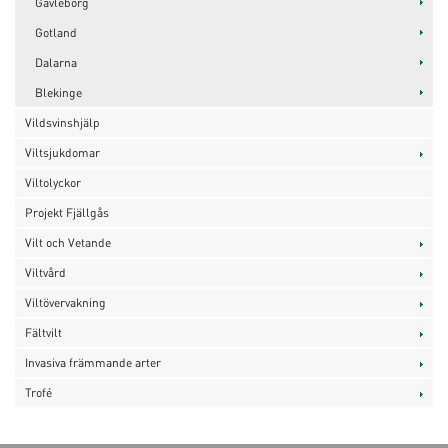
Gävleborg
Gotland
Dalarna
Blekinge
Vildsvinshjälp
Viltsjukdomar
Viltolyckor
Projekt Fjällgås
Vilt och Vetande
Viltvård
Viltövervakning
Fältvilt
Invasiva främmande arter
Trofé