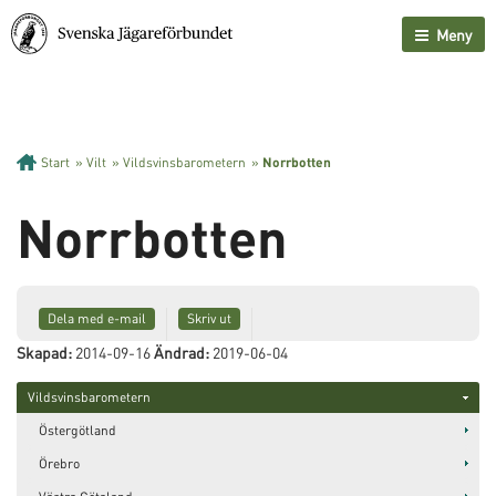
Meny
Start
»
Vilt
»
Vildsvinsbarometern
»
Norrbotten
Norrbotten
Dela med e-mail
Skriv ut
Skapad:
2014-09-16
Ändrad:
2019-06-04
Vildsvinsbarometern
Östergötland
Örebro