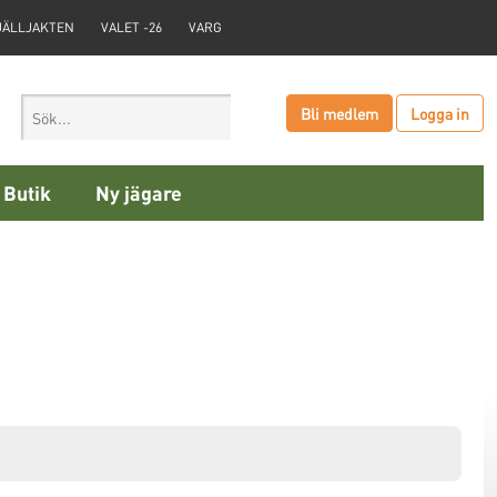
JÄLLJAKTEN
VALET -26
VARG
Bli medlem
Logga in
Butik
Ny jägare