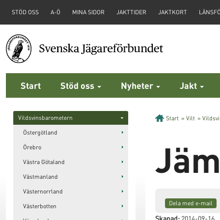
STÖD OSS
A-Ö
MINA SIDOR
JAKTTIDER
JAKTKORT
LÄNSF
Start
Stöd oss
Nyheter
Jakt
Vildsvinsbarometern
Start
»
Vilt
»
Vildsv
Östergötland
Jäm
Örebro
Västra Götaland
Västmanland
Västernorrland
Dela med e-mail
Västerbotten
Skapad:
2014-09-16