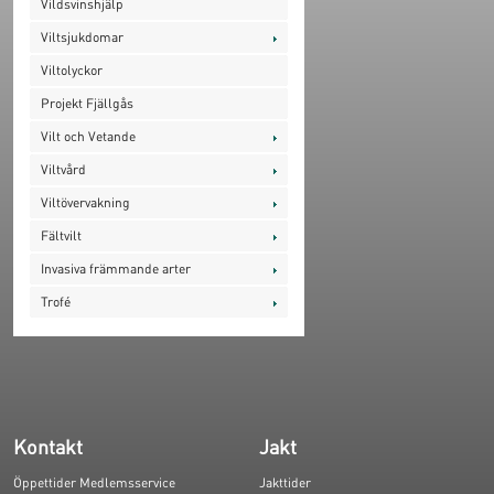
Vildsvinshjälp
Viltsjukdomar
Viltolyckor
Projekt Fjällgås
Vilt och Vetande
Viltvård
Viltövervakning
Fältvilt
Invasiva främmande arter
Trofé
Kontakt
Jakt
Öppettider Medlemsservice
Jakttider