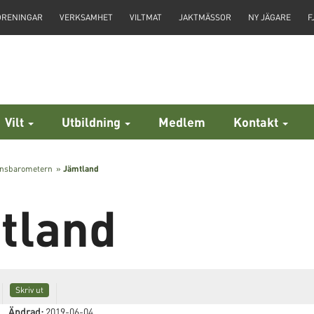
ÖRENINGAR
VERKSAMHET
VILTMAT
JAKTMÄSSOR
NY JÄGARE
F
Vilt
Utbildning
Medlem
Kontakt
insbarometern
»
Jämtland
tland
Skriv ut
Ändrad:
2019-06-04