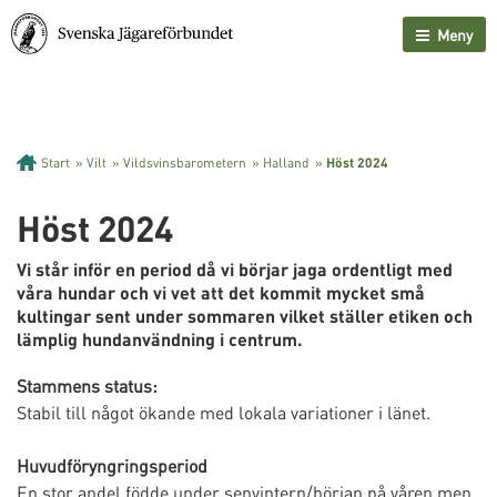
Meny
Start
»
Vilt
»
Vildsvinsbarometern
»
Halland
»
Höst 2024
Höst 2024
Vi står inför en period då vi börjar jaga ordentligt med
våra hundar och vi vet att det kommit mycket små
kultingar sent under sommaren vilket ställer etiken och
lämplig hundanvändning i centrum.
Stammens status:
Stabil till något ökande med lokala variationer i länet.
Huvudföryngringsperiod
En stor andel födde under senvintern/början på våren men