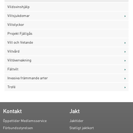
Vildsvinshjälp
Viltsjukdomar
Viltolyckor
Projekt Fjällgås
Vilt och Vetande
Viltvård
Viltövervakning
Fältvilt
Invasiva främmande arter
Trofé
Kontakt
Jakt
Öppettider Medlemsservice
Jakttider
Förbundsstyrelsen
Statligt jaktkort