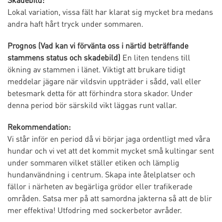
Lokal variation, vissa fält har klarat sig mycket bra medans
andra haft hårt tryck under sommaren.
Prognos (Vad kan vi förvänta oss i närtid beträffande
stammens status och skadebild)
En liten tendens till
ökning av stammen i länet. Viktigt att brukare tidigt
meddelar jägare när vildsvin uppträder i sådd, vall eller
betesmark detta för att förhindra stora skador. Under
denna period bör särskild vikt läggas runt vallar.
Rekommendation:
Vi står inför en period då vi börjar jaga ordentligt med våra
hundar och vi vet att det kommit mycket små kultingar sent
under sommaren vilket ställer etiken och lämplig
hundanvändning i centrum. Skapa inte åtelplatser och
fällor i närheten av begärliga grödor eller trafikerade
områden. Satsa mer på att samordna jakterna så att de blir
mer effektiva! Utfodring med sockerbetor avråder.