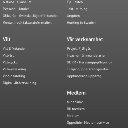
Nationella kansliet
Fjälljakten
Personal i landet
Jakt - viltslag
Olika råd i Svenska Jägareförbundet
Ungdom
Kontakt- och fakturainformation
Hunting in Sweden
Vilt
Vår verksamhet
Vilt & Vetande
Projekt Fjällgås
Viltvård
Invasiva främmande arter
Viltolyckor
GDPR - Personuppgiftspolicy
Viltövervakning
Tillgänglighetsredogörelse
Vinginsamling
Upphandlade uppdrag
Digital viltövervakning
Medlem
Mina Sidor
Bli medlem
Medlem
Öppettider Medlemsservice