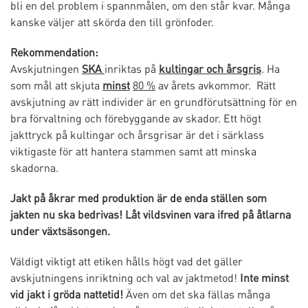
bli en del problem i spannmålen, om den står kvar. Många
kanske väljer att skörda den till grönfoder.
Rekommendation:
Avskjutningen
SKA
inriktas på
kultingar och årsgris
. Ha
som mål att skjuta
minst
80 %
av årets avkommor. Rätt
avskjutning av rätt individer är en grundförutsättning för en
bra förvaltning och förebyggande av skador. Ett högt
jakttryck på kultingar och årsgrisar är det i särklass
viktigaste för att hantera stammen samt att minska
skadorna.
Jakt på åkrar med produktion är de enda ställen som
jakten nu ska bedrivas! Låt vildsvinen vara ifred på åtlarna
under växtsäsongen.
Väldigt viktigt att etiken hålls högt vad det gäller
avskjutningens inriktning och val av jaktmetod!
Inte minst
vid jakt i gröda nattetid!
Även om det ska fällas många