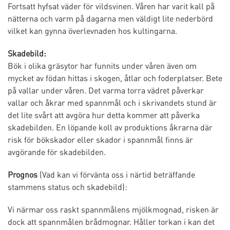
Fortsatt hyfsat väder för vildsvinen. Våren har varit kall på
nätterna och varm på dagarna men väldigt lite nederbörd
vilket kan gynna överlevnaden hos kultingarna.
Skadebild:
Bök i olika gräsytor har funnits under våren även om
mycket av födan hittas i skogen, åtlar och foderplatser. Bete
på vallar under våren. Det varma torra vädret påverkar
vallar och åkrar med spannmål och i skrivandets stund är
det lite svårt att avgöra hur detta kommer att påverka
skadebilden. En löpande koll av produktions åkrarna där
risk för bökskador eller skador i spannmål finns är
avgörande för skadebilden.
Prognos
(Vad kan vi förvänta oss i närtid beträffande
stammens status och skadebild):
Vi närmar oss raskt spannmålens mjölkmognad, risken är
dock att spannmålen brådmognar. Håller torkan i kan det