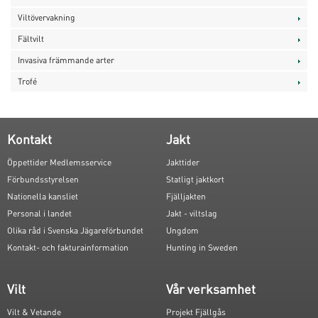
Viltövervakning
Fältvilt
Invasiva främmande arter
Trofé
Kontakt
Jakt
Öppettider Medlemsservice
Jakttider
Förbundsstyrelsen
Statligt jaktkort
Nationella kansliet
Fjälljakten
Personal i landet
Jakt - viltslag
Olika råd i Svenska Jägareförbundet
Ungdom
Kontakt- och fakturainformation
Hunting in Sweden
Vilt
Vår verksamhet
Vilt & Vetande
Projekt Fjällgås