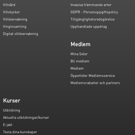
Viltvård
Invasiva främmande arter
Viltolyckor
GDPR - Personuppgiftspolicy
Viltövervakning
Tillgänglighetsredogörelse
Vinginsamling
Upphandlade uppdrag
Digital viltövervakning
Medlem
Mina Sidor
Bli medlem
Medlem
Öppettider Medlemsservice
Medlemsrabatter och partners
Kurser
Utbildning
Aktuella utbildningar/kurser
E-jakt
Testa dina kunskaper