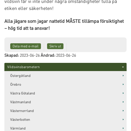
vildsvin får vi inte under några omständigheter tulla på
etiken eller säkerheten!
Alla jägare som jagar nattetid MÅSTE tillämpa försiktighet
– hög tid att ta ansvar!
Dela med e-mail
Skriv ut
Skapad:
2023-06-26
Ändrad:
2023-06-26
Vildsvinsbarometern
Östergötland
Örebro
Västra Götaland
Västmanland
Västernorrland
Västerbotten
Värmland