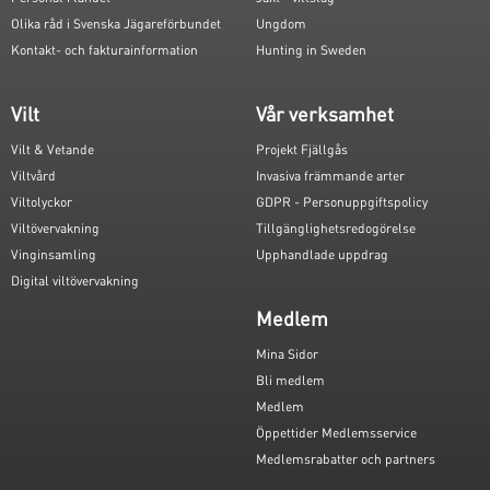
Olika råd i Svenska Jägareförbundet
Ungdom
Kontakt- och fakturainformation
Hunting in Sweden
Vilt
Vår verksamhet
Vilt & Vetande
Projekt Fjällgås
Viltvård
Invasiva främmande arter
Viltolyckor
GDPR - Personuppgiftspolicy
Viltövervakning
Tillgänglighetsredogörelse
Vinginsamling
Upphandlade uppdrag
Digital viltövervakning
Medlem
Mina Sidor
Bli medlem
Medlem
Öppettider Medlemsservice
Medlemsrabatter och partners