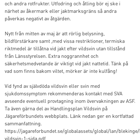
och andra rotfrukter. Utfodring och åtling bör ej ske i
närhet av åkermark eller jaktmarksgräns så andra
påverkas negativt av åtgärden.
Nytt från mitten av maj är att rörlig belysning,
bildförstärkare samt ,med vissa restriktioner, termiska
riktmedel är tillåtna vid jakt efter vildsvin utan tillstånd
från Länsstyrelsen. Extra noggrannhet och
säkerhetsmedvetande är viktigt vid jakt nattetid. Tänk på
vad som finns bakom viltet, mörker är inte kulfång!
Vid fynd av självdöda vildsvin eller svin med
sjukdomssymptom rekommenderas kontakt med SVA
avseende eventuell provtagning inom övervakningen av ASF.
Ta även gärna del av Handlingsplan Vildsvin på
Jägareförbundets webbplats. Länk nedan ger en kortfattad
sammanfattning.
https://jagareforbundet.se/globalassets/global/lan/blekinge
vildsvin-1-sida.pdf