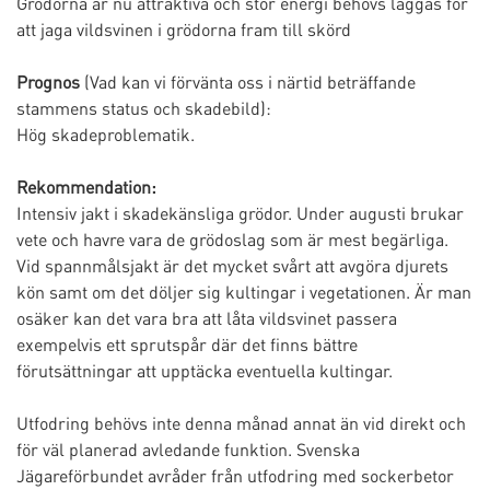
Grödorna är nu attraktiva och stor energi behövs läggas för
att jaga vildsvinen i grödorna fram till skörd
Prognos
(Vad kan vi förvänta oss i närtid beträffande
stammens status och skadebild):
Hög skadeproblematik.
Rekommendation:
Intensiv jakt i skadekänsliga grödor. Under augusti brukar
vete och havre vara de grödoslag som är mest begärliga.
Vid spannmålsjakt är det mycket svårt att avgöra djurets
kön samt om det döljer sig kultingar i vegetationen. Är man
osäker kan det vara bra att låta vildsvinet passera
exempelvis ett sprutspår där det finns bättre
förutsättningar att upptäcka eventuella kultingar.
Utfodring behövs inte denna månad annat än vid direkt och
för väl planerad avledande funktion. Svenska
Jägareförbundet avråder från utfodring med sockerbetor