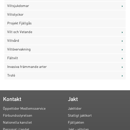
Viltsjukdomar
Viltolyckor
Projekt Fjällgås
Vilt och Vetande
Viltvård
Viltövervakning
Fältvilt
Invasiva främmande arter
Trofé
Kontakt
Jakt
Öppettider Medlemsservice
Jakttider
Förbundsstyrelsen
Statligt jaktkort
Nationella kansliet
Fjälljakten
Personal i landet
Jakt - viltslag