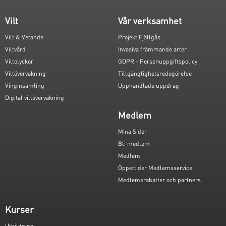
Vilt
Vår verksamhet
Vilt & Vetande
Projekt Fjällgås
Viltvård
Invasiva främmande arter
Viltolyckor
GDPR - Personuppgiftspolicy
Viltövervakning
Tillgänglighetsredogörelse
Vinginsamling
Upphandlade uppdrag
Digital viltövervakning
Medlem
Mina Sidor
Bli medlem
Medlem
Öppettider Medlemsservice
Medlemsrabatter och partners
Kurser
Utbildning