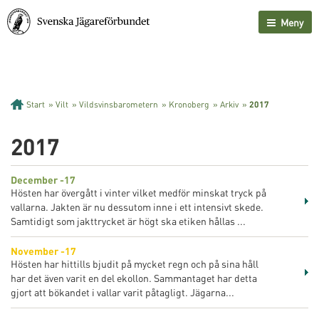
Meny
Start
»
Vilt
»
Vildsvinsbarometern
»
Kronoberg
»
Arkiv
»
2017
2017
December -17
Hösten har övergått i vinter vilket medför minskat tryck på
vallarna. Jakten är nu dessutom inne i ett intensivt skede.
Samtidigt som jakttrycket är högt ska etiken hållas ...
November -17
Hösten har hittills bjudit på mycket regn och på sina håll
har det även varit en del ekollon. Sammantaget har detta
gjort att bökandet i vallar varit påtagligt. Jägarna...