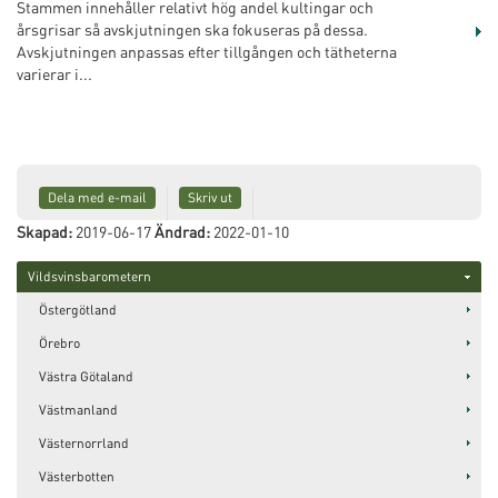
Stammen innehåller relativt hög andel kultingar och
årsgrisar så avskjutningen ska fokuseras på dessa.
Avskjutningen anpassas efter tillgången och tätheterna
varierar i...
Dela med e-mail
Skriv ut
Skapad:
2019-06-17
Ändrad:
2022-01-10
Vildsvinsbarometern
Östergötland
Örebro
Västra Götaland
Västmanland
Västernorrland
Västerbotten