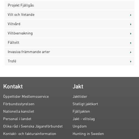
Projekt Fjällgås
Vilt och Vetande
Viltvård
Viltövervakning
Fältvilt
Invasiva främmande arter
Trofé
Kontakt
Jakt
Öppettider Medlemsservice
Jakttider
Förbundsstyrelsen
Statligt jaktkort
Nationella kansliet
Fjälljakten
Personal i landet
Jakt - viltslag
Olika råd i Svenska Jägareförbundet
Ungdom
Kontakt- och fakturainformation
Hunting in Sweden