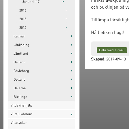
Januari -17
och buklinjen på v
2016
Tillämpa försiktig
2015
2014
Håll etiken högt!
Kalmar
Jönköping
Dela med e-mail
Jämtland
Skapad:
2017-09-13
Halland
Gävleborg
Gotland
Dalarna
Blekinge
Vildsvinshjälp
Viltsjukdomar
Viltolyckor