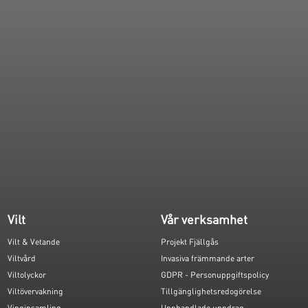
Vilt
Vår verksamhet
Vilt & Vetande
Projekt Fjällgås
Viltvård
Invasiva främmande arter
Viltolyckor
GDPR - Personuppgiftspolicy
Viltövervakning
Tillgänglighetsredogörelse
Vinginsamling
Upphandlade uppdrag