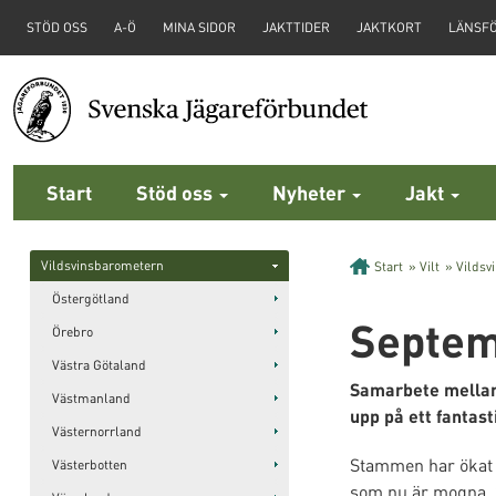
STÖD OSS
A-Ö
MINA SIDOR
JAKTTIDER
JAKTKORT
LÄNSF
Start
Stöd oss
Nyheter
Jakt
Vildsvinsbarometern
Start
»
Vilt
»
Vildsv
Östergötland
Septem
Örebro
Västra Götaland
Samarbete mellan 
Västmanland
upp på ett fantast
Västernorrland
Stammen har ökat i
Västerbotten
som nu är mogna. S