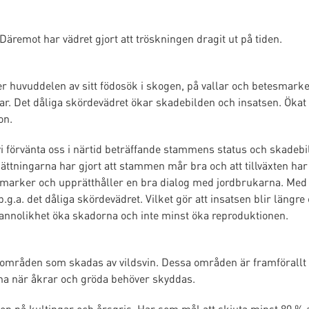
äremot har vädret gjort att tröskningen dragit ut på tiden.
er huvuddelen av sitt födosök i skogen, på vallar och betesmarke
 Det dåliga skördevädret ökar skadebilden och insatsen. Ökat b
on.
i förvänta oss i närtid beträffande stammens status och skadebi
ättningarna har gjort att stammen mår bra och att tillväxten har 
a marker och upprätthåller en bra dialog med jordbrukarna. Me
e p.g.a. det dåliga skördevädret. Vilket gör att insatsen blir lä
nnolikhet öka skadorna och inte minst öka reproduktionen.
de områden som skadas av vildsvin. Dessa områden är framföral
rna när åkrar och gröda behöver skyddas.
en på kultingar och årsgris. Har som mål att skjuta minst 80 % a