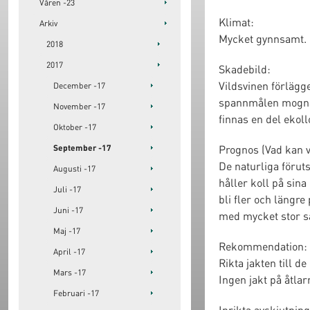
Våren -23
Klimat:
Arkiv
Mycket gynnsamt. D
2018
2017
Skadebild:
Vildsvinen förlägg
December -17
spannmålen mognar.
November -17
finnas en del ekoll
Oktober -17
Prognos (Vad kan v
September -17
De naturliga föruts
Augusti -17
håller koll på sin
Juli -17
bli fler och längr
Juni -17
med mycket stor sa
Maj -17
Rekommendation:
April -17
Rikta jakten till 
Mars -17
Ingen jakt på åtla
Februari -17
Inrikta avskjutning