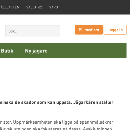
JÄLLJAKTEN
VALET -26
VARG
Bli medlem
Logga in
Butik
Ny jägare
 minska de skador som kan uppstå. Jägarkåren ställer
n är stor. Uppmärksamheten ska ligga på spannmålsåkrar
så avskjutningen ska fokuseras på dessa. Avskjutningen