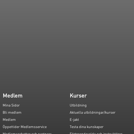
Medlem
Kurser
Mina Sidor
Utbildning
Bli medlem
Aktuella utbildningar/kurser
Medlem
E-jakt
Öppettider Medlemsservice
Testa dina kunskaper
Medlemsrabatter och partners
Förtroendevalda och instruktörer