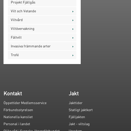
Projekt Fjällgås
Vilt och Vetande
Viltvård
Viltövervakning
Fältvilt
Invasiva främmande arter
Trofé
Kontakt
Jakt
Öppettider Medlemsservice
Jakttider
Förbundsstyrelsen
Statligt jaktkort
Nationella kansliet
Fjälljakten
Personal i landet
Jakt - viltslag
Olika råd i Svenska Jägareförbundet
Ungdom