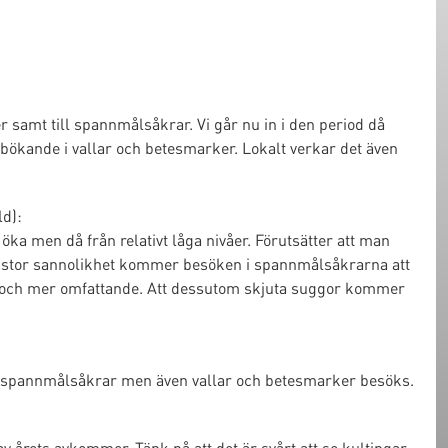
r samt till spannmålsåkrar. Vi går nu in i den period då
ökande i vallar och betesmarker. Lokalt verkar det även
ld):
öka men då från relativt låga nivåer. Förutsätter att man
d stor sannolikhet kommer besöken i spannmålsåkrarna att
ngre och mer omfattande. Att dessutom skjuta suggor kommer
lt spannmålsåkrar men även vallar och betesmarker besöks.
v årets avkommor. Tänk på att det är svårt att se kultingar