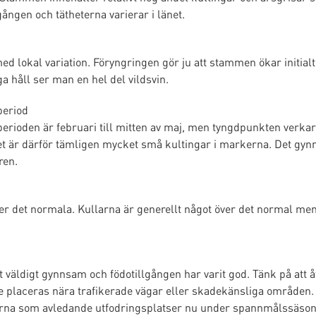
gången och tätheterna varierar i länet.
med lokal variation. Föryngringen gör ju att stammen ökar initia
håll ser man en hel del vildsvin.
period
rioden är februari till mitten av maj, men tyngdpunkten verkar 
det är därför tämligen mycket små kultingar i markerna. Det gynn
ren.
 det normala. Kullarna är generellt något över det normal men
väldigt gynnsam och födotillgången har varit god. Tänk på att åtl
te placeras nära trafikerade vägar eller skadekänsliga områden
larna som avledande utfodringsplatser nu under spannmålssäso