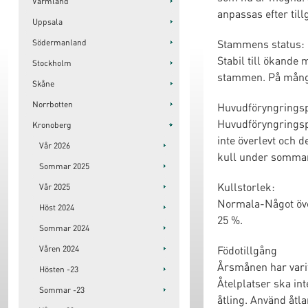
Värmland
anpassas efter till
Uppsala
Stammens status:
Södermanland
Stabil till ökande 
Stockholm
stammen. På många 
Skåne
Norrbotten
Huvudföryngrings
Huvudföryngringspe
Kronoberg
inte överlevt och 
Vår 2026
kull under somma
Sommar 2025
Kullstorlek:
Vår 2025
Normala-Något över
Höst 2024
25 %.
Sommar 2024
Födotillgång
Våren 2024
Årsmånen har varit 
Hösten -23
Åtelplatser ska in
Sommar -23
åtling. Använd åt