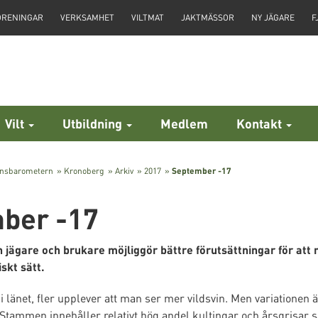
ÖRENINGAR
VERKSAMHET
VILTMAT
JAKTMÄSSOR
NY JÄGARE
F
Vilt
Utbildning
Medlem
Kontakt
insbarometern
»
Kronoberg
»
Arkiv
»
2017
»
September -17
ber -17
jägare och brukare möjliggör bättre förutsättningar för att
iskt sätt.
 länet, fler upplever att man ser mer vildsvin. Men variatione
tammen innehåller relativt hög andel kultingar och årsgrisar 