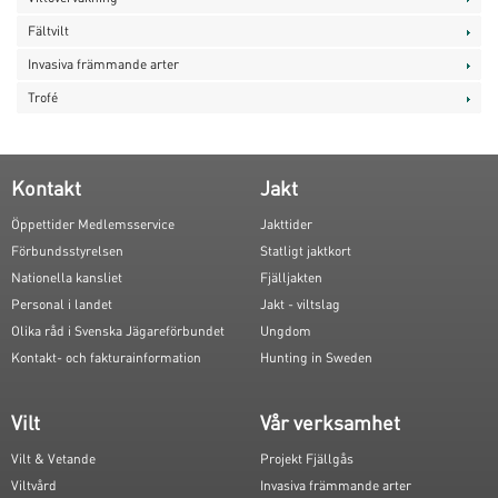
Fältvilt
Invasiva främmande arter
Trofé
Kontakt
Jakt
Öppettider Medlemsservice
Jakttider
Förbundsstyrelsen
Statligt jaktkort
Nationella kansliet
Fjälljakten
Personal i landet
Jakt - viltslag
Olika råd i Svenska Jägareförbundet
Ungdom
Kontakt- och fakturainformation
Hunting in Sweden
Vilt
Vår verksamhet
Vilt & Vetande
Projekt Fjällgås
Viltvård
Invasiva främmande arter