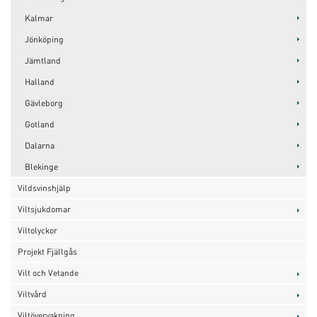
Kalmar
Jönköping
Jämtland
Halland
Gävleborg
Gotland
Dalarna
Blekinge
Vildsvinshjälp
Viltsjukdomar
Viltolyckor
Projekt Fjällgås
Vilt och Vetande
Viltvård
Viltövervakning