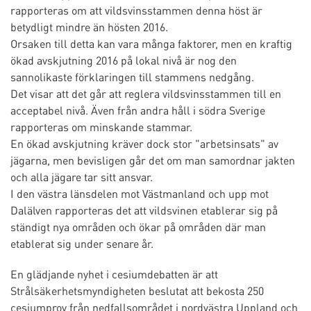
rapporteras om att vildsvinsstammen denna höst är
betydligt mindre än hösten 2016.
Orsaken till detta kan vara många faktorer, men en kraftig
ökad avskjutning 2016 på lokal nivå är nog den
sannolikaste förklaringen till stammens nedgång.
Det visar att det går att reglera vildsvinsstammen till en
acceptabel nivå. Även från andra håll i södra Sverige
rapporteras om minskande stammar.
En ökad avskjutning kräver dock stor "arbetsinsats" av
jägarna, men bevisligen går det om man samordnar jakten
och alla jägare tar sitt ansvar.
I den västra länsdelen mot Västmanland och upp mot
Dalälven rapporteras det att vildsvinen etablerar sig på
ständigt nya områden och ökar på områden där man
etablerat sig under senare år.
En glädjande nyhet i cesiumdebatten är att
Strålsäkerhetsmyndigheten beslutat att bekosta 250
cesiumprov från nedfallsområdet i nordvästra Uppland och