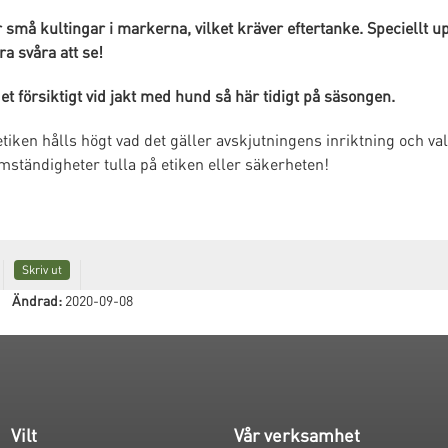
små kultingar i markerna, vilket kräver eftertanke. Speciellt
a svåra att se!
 det försiktigt vid jakt med hund så här tidigt på säsongen.
 etiken hålls högt vad det gäller avskjutningens inriktning och va
mständigheter tulla på etiken eller säkerheten!
Skriv ut
Ändrad:
2020-09-08
Vilt
Vår verksamhet