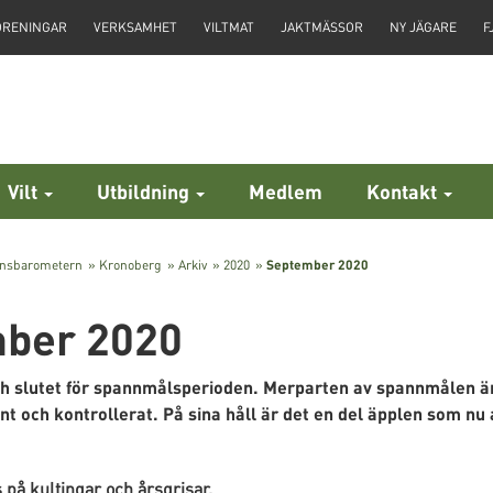
ÖRENINGAR
VERKSAMHET
VILTMAT
JAKTMÄSSOR
NY JÄGARE
F
Vilt
Utbildning
Medlem
Kontakt
insbarometern
»
Kronoberg
»
Arkiv
»
2020
»
September 2020
ber 2020
och slutet för spannmålsperioden. Merparten av spannmålen 
nt och kontrollerat. På sina håll är det en del äpplen som nu a
 på kultingar och årsgrisar.