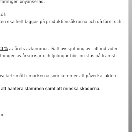
a tämligen onyanserad.
ld):
kten ska helt läggas på produktionsåkrarna och då först och
80 %
av årets avkommor. Rätt avskjutning av rätt individer
tningen av årsgrisar och fjolingar bör inriktas på främst
r mycket smått i markerna som kommer att påverka jakten.
för att hantera stammen samt att minska skadorna.
ar.