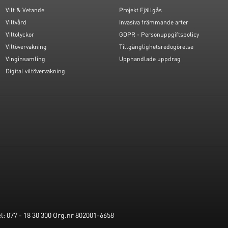
Vilt & Vetande
Projekt Fjällgås
Viltvård
Invasiva främmande arter
Viltolyckor
GDPR - Personuppgiftspolicy
Viltövervakning
Tillgänglighetsredogörelse
Vinginsamling
Upphandlade uppdrag
Digital viltövervakning
: 077 - 18 30 300 Org.nr 802001-6658