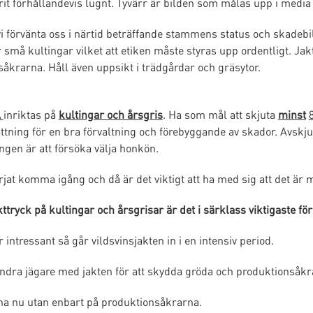
varit förhållandevis lugnt. Tyvärr är bilden som målas upp i medi
i förvänta oss i närtid beträffande stammens status och skadebi
små kultingar vilket att etiken måste styras upp ordentligt. Ja
åkrarna. Håll även uppsikt i trädgårdar och gräsytor.
A
inriktas på
kultingar och årsgris
. Ha som mål att skjuta
minst
ttning för en bra förvaltning och förebyggande av skador. Avskju
ngen är att försöka välja honkön.
jat komma igång och då är det viktigt att ha med sig att det ä
akttryck på kultingar och årsgrisar är det i särklass viktigaste 
ntressant så går vildsvinsjakten in i en intensiv period.
andra jägare med jakten för att skydda gröda och produktionsåkr
rna nu utan enbart på produktionsåkrarna.