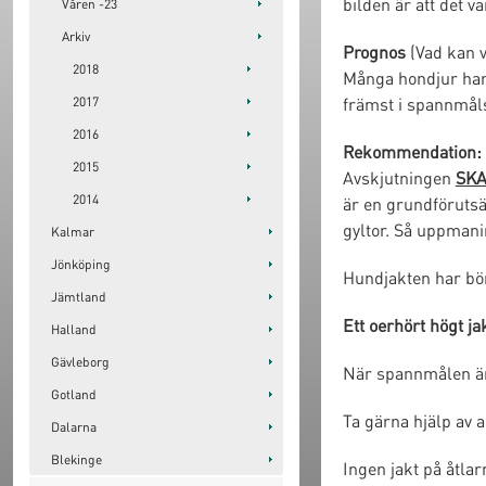
bilden är att det 
Våren -23
Arkiv
Prognos
(Vad kan v
2018
Många hondjur har 
främst i spannmåls
2017
2016
Rekommendation:
2015
Avskjutningen
SK
2014
är en grundförutsä
gyltor. Så uppmani
Kalmar
Jönköping
Hundjakten har bör
Jämtland
Ett oerhört högt j
Halland
Gävleborg
När spannmålen är i
Gotland
Ta gärna hjälp av 
Dalarna
Blekinge
Ingen jakt på åtla