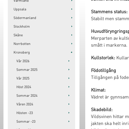
Värmland
Uppsala
Stammens status:
Stabilt men stammen
Södermanland
Stockholm
Huvudföryngrings
Skåne
Merparten av kulti
Norrbotten
smått i markerna.
Kronoberg
Kullstorlek:
Kullar
Vår 2026
Födotillgång
Sommar 2025
Tillgången på foder
Vår 2025
Höst 2024
Klimat:
Sommar 2024
Vädret är gynnsamt
Våren 2024
Skadebild:
Hösten -23
Vildsvinen hittar 
Sommar -23
jakten ska helt in