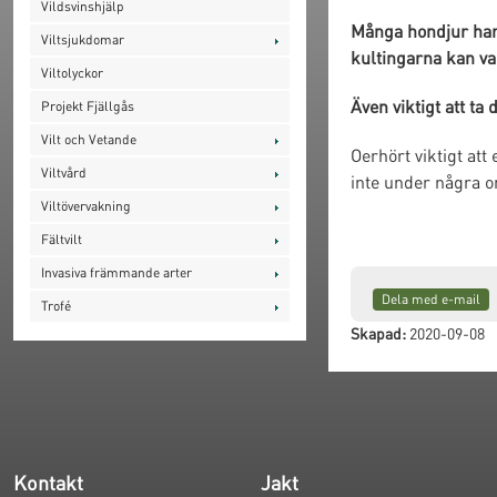
Vildsvinshjälp
Många hondjur har 
Viltsjukdomar
kultingarna kan var
Viltolyckor
Även viktigt att ta
Projekt Fjällgås
Vilt och Vetande
Oerhört viktigt att
Viltvård
inte under några o
Viltövervakning
Fältvilt
Invasiva främmande arter
Dela med e-mail
Trofé
Skapad:
2020-09-08
Kontakt
Jakt