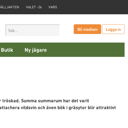
JÄLLJAKTEN
VALET -26
VARG
Bli medlem
Logga in
Butik
Ny jägare
är tröskad. Summa summarum har det varit
ttachera vildsvin och även bök i gräsytor blir attraktivt