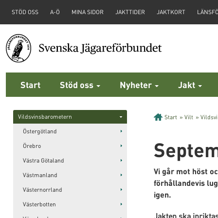
STÖD OSS
A-Ö
MINA SIDOR
JAKTTIDER
JAKTKORT
LÄNSF
Start
Stöd oss
Nyheter
Jakt
Vildsvinsbarometern
Start
»
Vilt
»
Vildsv
Östergötland
Septem
Örebro
Västra Götaland
Vi går mot höst 
Västmanland
förhållandevis lug
Västernorrland
igen.
Västerbotten
Jakten ska inriktas