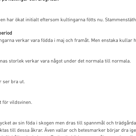
 har ökat initialt eftersom kultingarna fötts nu. Stammenstäthet
period
ngarna verkar vara födda i maj och framåt. Men enstaka kullar h
nas storlek verkar vara något under det normala till normala.
 ser bra ut.
 för vildsvinen.
mycket av sin föda i skogen men dras till spannmål och trädgård
riktas till dessa åkrar. Även vallar och betesmarker börjar dra 