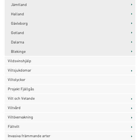
Jämtland
Halland
Gävleborg
Gotland
Dalarna
Blekinge
Vildsvinshjälp
Viltsjukdomar
Viltolyckor
Projekt Fjällgås
Vilt och Vetande
Viltvård
Viltövervakning
Fältvilt
Invasiva främmande arter