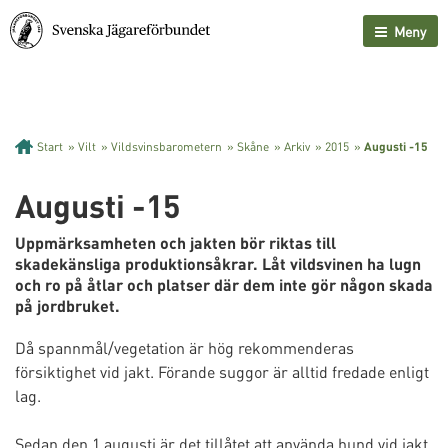
Meny
Start
»
Vilt
»
Vildsvinsbarometern
»
Skåne
»
Arkiv
»
2015
»
Augusti -15
Augusti -15
Uppmärksamheten och jakten bör riktas till
skadekänsliga produktionsåkrar. Låt vildsvinen ha lugn
och ro på åtlar och platser där dem inte gör någon skada
på jordbruket.
Då spannmål/vegetation är hög rekommenderas
försiktighet vid jakt. Förande suggor är alltid fredade enligt
lag.
Sedan den 1 augusti är det tillåtet att använda hund vid jakt