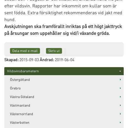
efter vildsvin. Rapporter har inkommit om kullar som är
sent födda. Extra försiktighet rekommenderas vid jakt med
hund.
Avskjutningen ska framförallt inriktas på ett högt jakttryck
på årsungar som uppehåller sig vid/i växande gröda.
Dela med e-mail
Skriv ut
Skapad:
2015-09-03
Ändrad:
2019-06-04
Vildsvinsbarometern
Östergötland
Örebro
Västra Götaland
Västmanland
Västernorrland
Västerbotten