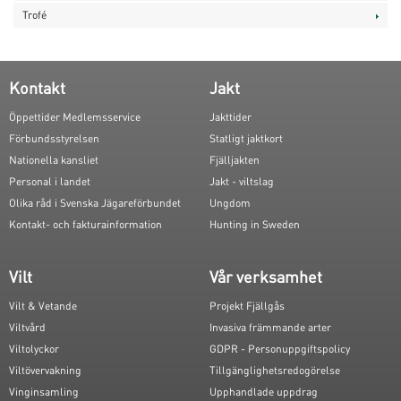
Trofé
Kontakt
Jakt
Öppettider Medlemsservice
Jakttider
Förbundsstyrelsen
Statligt jaktkort
Nationella kansliet
Fjälljakten
Personal i landet
Jakt - viltslag
Olika råd i Svenska Jägareförbundet
Ungdom
Kontakt- och fakturainformation
Hunting in Sweden
Vilt
Vår verksamhet
Vilt & Vetande
Projekt Fjällgås
Viltvård
Invasiva främmande arter
Viltolyckor
GDPR - Personuppgiftspolicy
Viltövervakning
Tillgänglighetsredogörelse
Vinginsamling
Upphandlade uppdrag