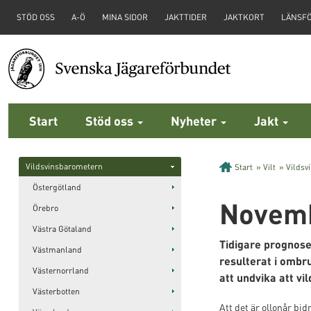
STÖD OSS
A-Ö
MINA SIDOR
JAKTTIDER
JAKTKORT
LÄNSF
Start
Stöd oss
Nyheter
Jakt
Vildsvinsbarometern
Start
»
Vilt
»
Vildsv
Östergötland
Novemb
Örebro
Västra Götaland
Tidigare prognose
Västmanland
resulterat i ombr
Västernorrland
att undvika att vi
Västerbotten
Att det är ollonår bi