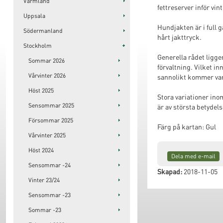
Värmland
fettreserver inför vi
Uppsala
Hundjakten är i full 
Södermanland
hårt jakttryck.
Stockholm
Generella rådet ligge
Sommar 2026
förvaltning. Vilket in
Vårvinter 2026
sannolikt kommer var
Höst 2025
Stora variationer ino
Sensommar 2025
är av största betydels
Försommar 2025
Färg på kartan:
Gul
Vårvinter 2025
Höst 2024
Dela med e-mail
Sensommar -24
Skapad:
2018-11-05
Vinter 23/24
Sensommar -23
Sommar -23