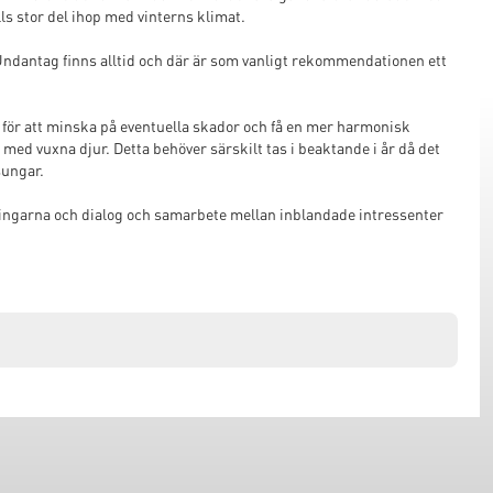
ls stor del ihop med vinterns klimat.
 Undantag finns alltid och där är som vanligt rekommendationen ett
en för att minska på eventuella skador och få en mer harmonisk
a med vuxna djur. Detta behöver särskilt tas i beaktande i år då det
sungar.
tningarna och dialog och samarbete mellan inblandade intressenter