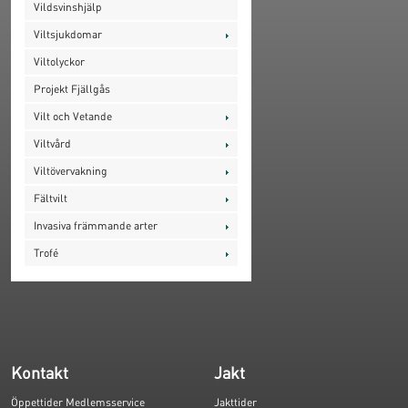
Vildsvinshjälp
Viltsjukdomar
Viltolyckor
Projekt Fjällgås
Vilt och Vetande
Viltvård
Viltövervakning
Fältvilt
Invasiva främmande arter
Trofé
Kontakt
Jakt
Öppettider Medlemsservice
Jakttider