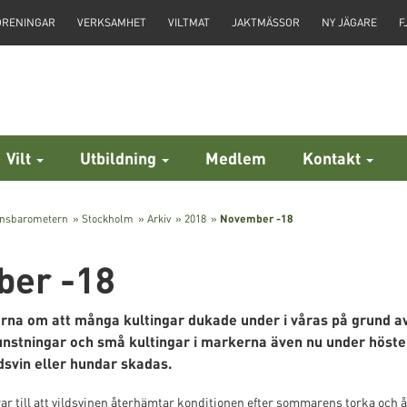
ÖRENINGAR
VERKSAMHET
VILTMAT
JAKTMÄSSOR
NY JÄGARE
F
Vilt
Utbildning
Medlem
Kontakt
insbarometern
»
Stockholm
»
Arkiv
»
2018
»
November -18
er -18
rna om att många kultingar dukade under i våras på grund av h
unstningar och små kultingar i markerna även nu under hösten
ldsvin eller hundar skadas.
drar till att vildsvinen återhämtar konditionen efter sommarens torka oc