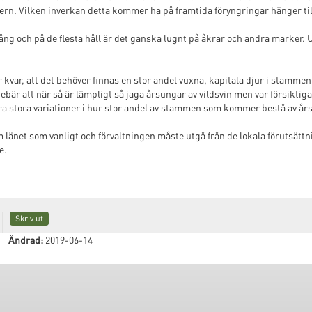
ntern. Vilken inverkan detta kommer ha på framtida föryngringar hänger til
gång och på de flesta håll är det ganska lugnt på åkrar och andra marker.
r kvar, att det behöver finnas en stor andel vuxna, kapitala djur i stamm
nebär att när så är lämpligt så jaga årsungar av vildsvin men var försiktig
a stora variationer i hur stor andel av stammen som kommer bestå av år
m länet som vanligt och förvaltningen måste utgå från de lokala förutsät
e.
Skriv ut
Ändrad:
2019-06-14