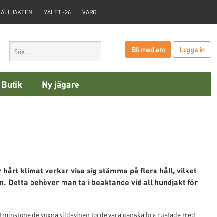
JÄLLJAKTEN
VALET -26
VARG
Bli medlem
Logga in
Butik
Ny jägare
årt klimat verkar visa sig stämma på flera håll, vilket
. Detta behöver man ta i beaktande vid all hundjakt för
h åtminstone de vuxna vildsvinen torde vara ganska bra rustade med