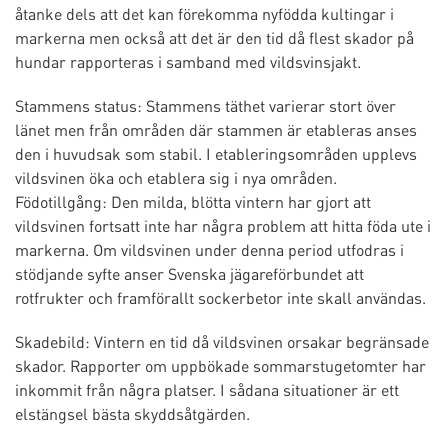
åtanke dels att det kan förekomma nyfödda kultingar i
markerna men också att det är den tid då flest skador på
hundar rapporteras i samband med vildsvinsjakt.
Stammens status: Stammens täthet varierar stort över
länet men från områden där stammen är etableras anses
den i huvudsak som stabil. I etableringsområden upplevs
vildsvinen öka och etablera sig i nya områden.
Födotillgång: Den milda, blötta vintern har gjort att
vildsvinen fortsatt inte har några problem att hitta föda ute i
markerna. Om vildsvinen under denna period utfodras i
stödjande syfte anser Svenska jägareförbundet att
rotfrukter och framförallt sockerbetor inte skall användas.
Skadebild: Vintern en tid då vildsvinen orsakar begränsade
skador. Rapporter om uppbökade sommarstugetomter har
inkommit från några platser. I sådana situationer är ett
elstängsel bästa skyddsåtgärden.