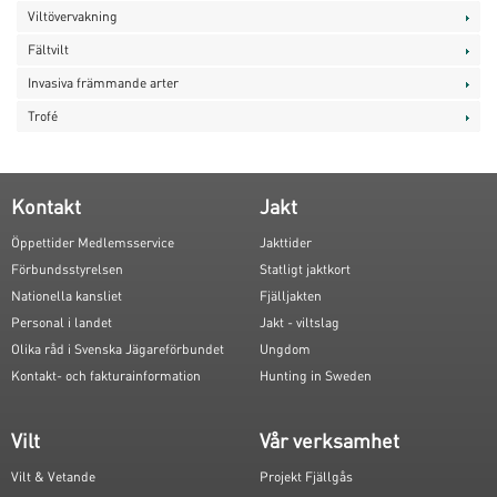
Viltövervakning
Fältvilt
Invasiva främmande arter
Trofé
Kontakt
Jakt
Öppettider Medlemsservice
Jakttider
Förbundsstyrelsen
Statligt jaktkort
Nationella kansliet
Fjälljakten
Personal i landet
Jakt - viltslag
Olika råd i Svenska Jägareförbundet
Ungdom
Kontakt- och fakturainformation
Hunting in Sweden
Vilt
Vår verksamhet
Vilt & Vetande
Projekt Fjällgås