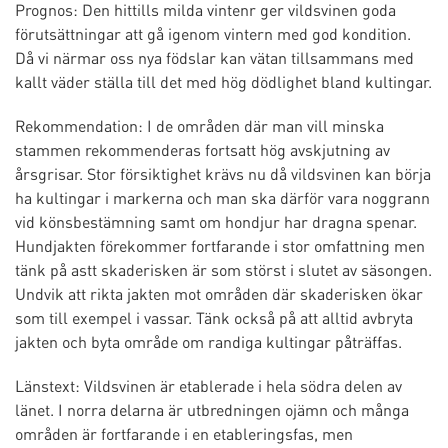
Prognos: Den hittills milda vintenr ger vildsvinen goda
förutsättningar att gå igenom vintern med god kondition.
Då vi närmar oss nya födslar kan vätan tillsammans med
kallt väder ställa till det med hög dödlighet bland kultingar.
Rekommendation: I de områden där man vill minska
stammen rekommenderas fortsatt hög avskjutning av
årsgrisar. Stor försiktighet krävs nu då vildsvinen kan börja
ha kultingar i markerna och man ska därför vara noggrann
vid könsbestämning samt om hondjur har dragna spenar.
Hundjakten förekommer fortfarande i stor omfattning men
tänk på astt skaderisken är som störst i slutet av säsongen.
Undvik att rikta jakten mot områden där skaderisken ökar
som till exempel i vassar. Tänk också på att alltid avbryta
jakten och byta område om randiga kultingar påträffas.
Länstext: Vildsvinen är etablerade i hela södra delen av
länet. I norra delarna är utbredningen ojämn och många
områden är fortfarande i en etableringsfas, men