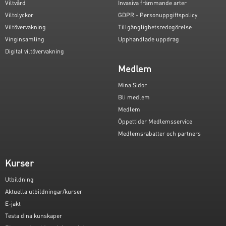
Viltvård
Invasiva främmande arter
Viltolyckor
GDPR - Personuppgiftspolicy
Viltövervakning
Tillgänglighetsredogörelse
Vinginsamling
Upphandlade uppdrag
Digital viltövervakning
Medlem
Mina Sidor
Bli medlem
Medlem
Öppettider Medlemsservice
Medlemsrabatter och partners
Kurser
Utbildning
Aktuella utbildningar/kurser
E-jakt
Testa dina kunskaper