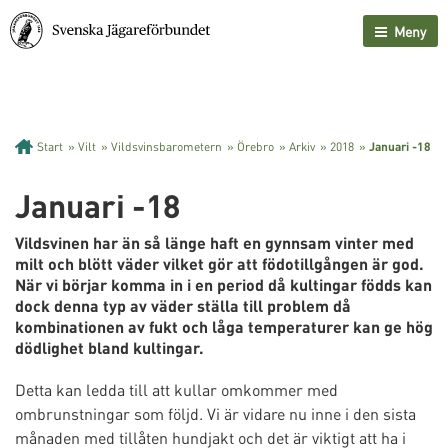
Meny
Start
»
Vilt
»
Vildsvinsbarometern
»
Örebro
»
Arkiv
»
2018
»
Januari -18
Januari -18
Vildsvinen har än så länge haft en gynnsam vinter med
milt och blött väder vilket gör att födotillgången är god.
När vi börjar komma in i en period då kultingar födds kan
dock denna typ av väder ställa till problem då
kombinationen av fukt och låga temperaturer kan ge hög
dödlighet bland kultingar.
Detta kan ledda till att kullar omkommer med
ombrunstningar som följd. Vi är vidare nu inne i den sista
månaden med tillåten hundjakt och det är viktigt att ha i