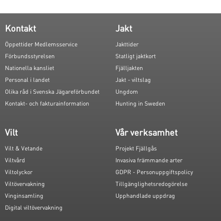
Kontakt
Jakt
Öppettider Medlemsservice
Jakttider
Förbundsstyrelsen
Statligt jaktkort
Nationella kansliet
Fjälljakten
Personal i landet
Jakt - viltslag
Olika råd i Svenska Jägareförbundet
Ungdom
Kontakt- och fakturainformation
Hunting in Sweden
Vilt
Vår verksamhet
Vilt & Vetande
Projekt Fjällgås
Viltvård
Invasiva främmande arter
Viltolyckor
GDPR - Personuppgiftspolicy
Viltövervakning
Tillgänglighetsredogörelse
Vinginsamling
Upphandlade uppdrag
Digital viltövervakning