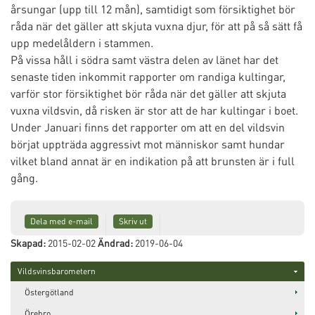
årsungar (upp till 12 mån), samtidigt som försiktighet bör
råda när det gäller att skjuta vuxna djur, för att på så sätt få
upp medelåldern i stammen.
På vissa håll i södra samt västra delen av länet har det
senaste tiden inkommit rapporter om randiga kultingar,
varför stor försiktighet bör råda när det gäller att skjuta
vuxna vildsvin, då risken är stor att de har kultingar i boet.
Under Januari finns det rapporter om att en del vildsvin
börjat uppträda aggressivt mot människor samt hundar
vilket bland annat är en indikation på att brunsten är i full
gång.
Dela med e-mail
Skriv ut
Skapad:
2015-02-02
Ändrad:
2019-06-04
Vildsvinsbarometern
Östergötland
Örebro