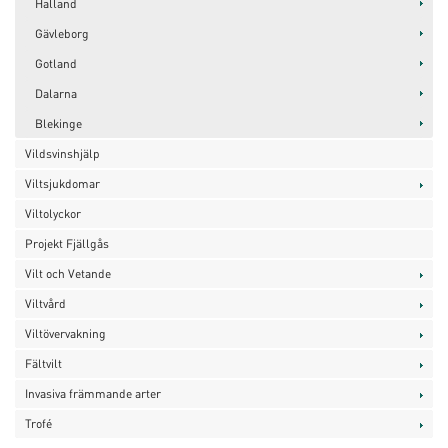
Halland
Gävleborg
Gotland
Dalarna
Blekinge
Vildsvinshjälp
Viltsjukdomar
Viltolyckor
Projekt Fjällgås
Vilt och Vetande
Viltvård
Viltövervakning
Fältvilt
Invasiva främmande arter
Trofé